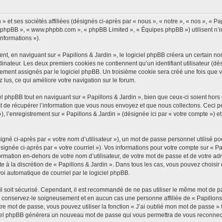
 et ses sociétés affiliées (désignés ci-après par « nous », « notre », « nos », « Pap
iel phpBB », « www.phpbb.com », « phpBB Limited », « Équipes phpBB ») utilisent n’
informations »).
, en naviguant sur « Papillons & Jardin », le logiciel phpBB créera un certain nomb
inateur. Les deux premiers cookies ne contiennent qu’un identifiant utilisateur (dési
ement assignés par le logiciel phpBB. Un troisième cookie sera créé une fois que vo
z lus, ce qui améliore votre navigation sur le forum.
 phpBB tout en naviguant sur « Papillons & Jardin », bien que ceux-ci soient hors
de récupérer l’information que vous nous envoyez et que nous collectons. Ceci peut 
 »), l’enregistrement sur « Papillons & Jardin » (désignée ici par « votre compte »)
gné ci-après par « votre nom d’utilisateur »), un mot de passe personnel utilisé po
signée ci-après par « votre courriel »). Vos informations pour votre compte sur « Pa
mation en-dehors de votre nom d’utilisateur, de votre mot de passe et de votre adre
ste à la discrétion de « Papillons & Jardin ». Dans tous les cas, vous pouvez choisi
voi automatique de courriel par le logiciel phpBB.
l soit sécurisé. Cependant, il est recommandé de ne pas utiliser le même mot de pas
, conservez-le soigneusement et en aucun cas une personne affiliée de « Papillons
re mot de passe, vous pouvez utiliser la fonction « J’ai oublié mon mot de passe 
logiciel phpBB générera un nouveau mot de passe qui vous permettra de vous reconnec