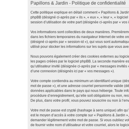
Papillons & Jardin - Politique de confidentialité
Cette politique explique en détail comment « Papillons & Jardin »
phpBB (désigné ci-après par « ils », « eux », « leur », « logic
session d’utilisation de votre part (désignée ci-après par « vos 
Vos informations sont collectées de deux manières. Premièrement
dans les fichiers temporaires du navigateur Internet de votre ord
(désigné ci-après par « session-id »), qui vous sont automatiqu
utilisé pour stocker les informations sur les sujets que vous ave
Nous pouvons également créer des cookies externes au logiciel
les pages créées par le logiciel phpBB. La seconde manière est 
qu’utilisateur invité (désignée ci-après par « messages invités
d’une connexion (désignés ici par « vos messages »).
Votre compte contiendra au minimum un identifiant unique (dési
mot de passe »), et une adresse courriel personnelle valide (dé
données applicables dans le pays qui nous héberge. Toute infor
procédure d’enregistrement, qu’elle soit obligatoire ou non, re
De plus, dans votre profil, vous pouvez souscrire ou non à l’en
Votre mot de passe est crypté (hashage à sens unique) afin qu’i
est le moyen d’accès à votre compte sur « Papillons & Jardin »
demander légitimement votre mot de passe. Si vous oubliez vot
de fournir votre nom d’utilisateur et votre courriel, alors le 