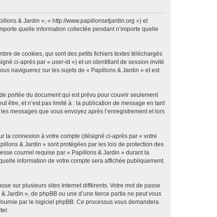
illons & Jardin », « http://www.papillonsetjardin.org ») et
importe quelle information collectée pendant n’importe quelle
re de cookies, qui sont des petits fichiers textes téléchargés
gné ci-après par « user-id ») et un identifiant de session invité
us naviguerez sur les sujets de « Papillons & Jardin » et est
 de portée du document qui est prévu pour couvrir seulement
être, et n’est pas limité à : la publication de message en tant
 et les messages que vous envoyez après l’enregistrement et lors
ur la connexion à votre compte (désigné ci-après par « votre
pillons & Jardin » sont protégées par les lois de protection des
sse courriel requise par « Papillons & Jardin » durant la
r quelle information de votre compte sera affichée publiquement.
se sur plusieurs sites Internet différents. Votre mot de passe
 & Jardin », de phpBB ou une d’une tierce partie ne peut vous
» fournie par le logiciel phpBB. Ce processus vous demandera
ter.