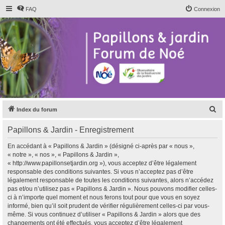
FAQ
Connexion
R
Index du forum
e
Papillons & Jardin - Enregistrement
c
h
En accédant à « Papillons & Jardin » (désigné ci-après par « nous »,
« notre », « nos », « Papillons & Jardin »,
e
« http://www.papillonsetjardin.org »), vous acceptez d’être légalement
r
responsable des conditions suivantes. Si vous n’acceptez pas d’être
légalement responsable de toutes les conditions suivantes, alors n’accédez
c
pas et/ou n’utilisez pas « Papillons & Jardin ». Nous pouvons modifier celles-
h
ci à n’importe quel moment et nous ferons tout pour que vous en soyez
informé, bien qu’il soit prudent de vérifier régulièrement celles-ci par vous-
e
même. Si vous continuez d’utiliser « Papillons & Jardin » alors que des
r
changements ont été effectués, vous acceptez d’être légalement