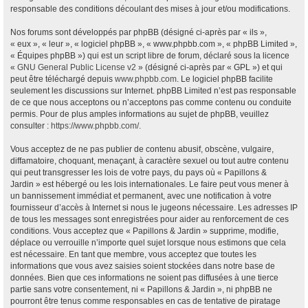
responsable des conditions découlant des mises à jour et/ou modifications.
Nos forums sont développés par phpBB (désigné ci-après par « ils »,
« eux », « leur », « logiciel phpBB », « www.phpbb.com », « phpBB Limited »,
« Équipes phpBB ») qui est un script libre de forum, déclaré sous la licence
«
GNU General Public License v2
» (désigné ci-après par « GPL ») et qui
peut être téléchargé depuis
www.phpbb.com
. Le logiciel phpBB facilite
seulement les discussions sur Internet. phpBB Limited n’est pas responsable
de ce que nous acceptons ou n’acceptons pas comme contenu ou conduite
permis. Pour de plus amples informations au sujet de phpBB, veuillez
consulter :
https://www.phpbb.com/
.
Vous acceptez de ne pas publier de contenu abusif, obscène, vulgaire,
diffamatoire, choquant, menaçant, à caractère sexuel ou tout autre contenu
qui peut transgresser les lois de votre pays, du pays où « Papillons &
Jardin » est hébergé ou les lois internationales. Le faire peut vous mener à
un bannissement immédiat et permanent, avec une notification à votre
fournisseur d’accès à Internet si nous le jugeons nécessaire. Les adresses IP
de tous les messages sont enregistrées pour aider au renforcement de ces
conditions. Vous acceptez que « Papillons & Jardin » supprime, modifie,
déplace ou verrouille n’importe quel sujet lorsque nous estimons que cela
est nécessaire. En tant que membre, vous acceptez que toutes les
informations que vous avez saisies soient stockées dans notre base de
données. Bien que ces informations ne soient pas diffusées à une tierce
partie sans votre consentement, ni « Papillons & Jardin », ni phpBB ne
pourront être tenus comme responsables en cas de tentative de piratage