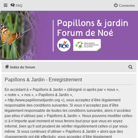
FAQ
Connexion
R
Index du forum
e
Papillons & Jardin - Enregistrement
c
h
En accédant à « Papillons & Jardin » (désigné ci-après par « nous »,
« notre », « nos », « Papillons & Jardin »,
e
« http://www.papillonsetjardin.org »), vous acceptez d’être légalement
r
responsable des conditions suivantes. Si vous n’acceptez pas d’être
légalement responsable de toutes les conditions suivantes, alors n’accédez
c
pas et/ou n’utilisez pas « Papillons & Jardin ». Nous pouvons modifier celles-
h
ci à n’importe quel moment et nous ferons tout pour que vous en soyez
informé, bien qu’il soit prudent de vérifier régulièrement celles-ci par vous-
e
même. Si vous continuez d’utiliser « Papillons & Jardin » alors que des
r
changements ont été effectués, vous acceptez d’être légalement