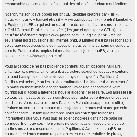
responsable des conditions découlant des mises à jour et/ou modifications.
Nos forums sont développés par phpBB (désigné ci-après par « ils »,
« eux », « leur », « logiciel phpBB », « www.phpbb.com », « phpBB Limited »,
« Équipes phpBB ») qui est un script libre de forum, déclaré sous la licence
«
GNU General Public License v2
» (désigné ci-après par « GPL ») et qui
peut être téléchargé depuis
www.phpbb.com
. Le logiciel phpBB facilite
seulement les discussions sur Internet. phpBB Limited n’est pas responsable
de ce que nous acceptons ou n’acceptons pas comme contenu ou conduite
permis. Pour de plus amples informations au sujet de phpBB, veuillez
consulter :
https://www.phpbb.com/
.
Vous acceptez de ne pas publier de contenu abusif, obscène, vulgaire,
diffamatoire, choquant, menaçant, à caractère sexuel ou tout autre contenu
qui peut transgresser les lois de votre pays, du pays où « Papillons &
Jardin » est hébergé ou les lois internationales. Le faire peut vous mener à
un bannissement immédiat et permanent, avec une notification à votre
fournisseur d’accès à Internet si nous le jugeons nécessaire. Les adresses IP
de tous les messages sont enregistrées pour aider au renforcement de ces
conditions. Vous acceptez que « Papillons & Jardin » supprime, modifie,
déplace ou verrouille n’importe quel sujet lorsque nous estimons que cela
est nécessaire. En tant que membre, vous acceptez que toutes les
informations que vous avez saisies soient stockées dans notre base de
données. Bien que ces informations ne soient pas diffusées à une tierce
partie sans votre consentement, ni « Papillons & Jardin », ni phpBB ne
pourront être tenus comme responsables en cas de tentative de piratage