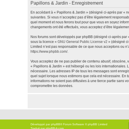
Papillons & Jardin - Enregistrement
En accédant à « Papillons & Jardin » (désigné ci-après par « no
suivantes. Si vous n’acceptez pas d’être légalement responsable
quel moment et nous ferons tout pour que vous en soyez informé,
changements ont été effectués, vous acceptez d’être légalemen
Nos forums sont développés par phpBB (désigné ci-après par « i
sous la licence «
GNU General Public License v2
» (désigné ci
Limited n’est pas responsable de ce que nous acceptons ou n’
https://www.phpbb.com/
.
Vous acceptez de ne pas publier de contenu abusif, obscène, vu
« Papillons & Jardin » est hébergé ou les lois internationales.
nécessaire. Les adresses IP de tous les messages sont enregis
quel sujet lorsque nous estimons que cela est nécessaire. En 
informations ne soient pas diffusées à une tierce partie sans 
compromettre les données.
Développé par
phpBB
® Forum Software © phpBB Limited
Traduit par
phpBB-fr.com