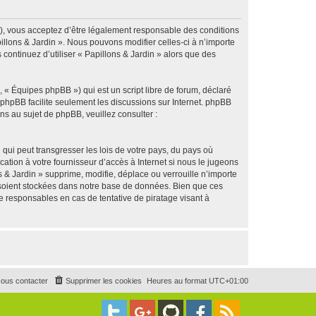
g »), vous acceptez d’être légalement responsable des conditions
illons & Jardin ». Nous pouvons modifier celles-ci à n’importe
continuez d’utiliser « Papillons & Jardin » alors que des
 « Équipes phpBB ») qui est un script libre de forum, déclaré
l phpBB facilite seulement les discussions sur Internet. phpBB
 au sujet de phpBB, veuillez consulter :
qui peut transgresser les lois de votre pays, du pays où
ation à votre fournisseur d’accès à Internet si nous le jugeons
& Jardin » supprime, modifie, déplace ou verrouille n’importe
 soient stockées dans notre base de données. Bien que ces
e responsables en cas de tentative de piratage visant à
ous contacter
Supprimer les cookies
Heures au format
UTC+01:00