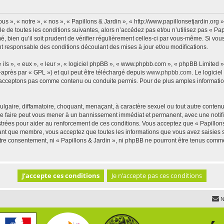
us », « notre », « nos », « Papillons & Jardin », « http://www.papillonsetjardin.or
 de toutes les conditions suivantes, alors n’accédez pas et/ou n’utilisez pas « Pap
 bien qu’il soit prudent de vérifier régulièrement celles-ci par vous-même. Si vous 
t responsable des conditions découlant des mises à jour et/ou modifications.
ls », « eux », « leur », « logiciel phpBB », « www.phpbb.com », « phpBB Limited »,
-après par « GPL ») et qui peut être téléchargé depuis
www.phpbb.com
. Le logicie
acceptons pas comme contenu ou conduite permis. Pour de plus amples informations
lgaire, diffamatoire, choquant, menaçant, à caractère sexuel ou tout autre contenu 
 Le faire peut vous mener à un bannissement immédiat et permanent, avec une notific
trées pour aider au renforcement de ces conditions. Vous acceptez que « Papillons 
tant que membre, vous acceptez que toutes les informations que vous avez saisies
votre consentement, ni « Papillons & Jardin », ni phpBB ne pourront être tenus comm
N