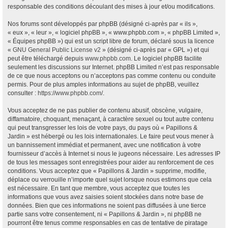
responsable des conditions découlant des mises à jour et/ou modifications.
Nos forums sont développés par phpBB (désigné ci-après par « ils »,
« eux », « leur », « logiciel phpBB », « www.phpbb.com », « phpBB Limited »,
« Équipes phpBB ») qui est un script libre de forum, déclaré sous la licence
«
GNU General Public License v2
» (désigné ci-après par « GPL ») et qui
peut être téléchargé depuis
www.phpbb.com
. Le logiciel phpBB facilite
seulement les discussions sur Internet. phpBB Limited n’est pas responsable
de ce que nous acceptons ou n’acceptons pas comme contenu ou conduite
permis. Pour de plus amples informations au sujet de phpBB, veuillez
consulter :
https://www.phpbb.com/
.
Vous acceptez de ne pas publier de contenu abusif, obscène, vulgaire,
diffamatoire, choquant, menaçant, à caractère sexuel ou tout autre contenu
qui peut transgresser les lois de votre pays, du pays où « Papillons &
Jardin » est hébergé ou les lois internationales. Le faire peut vous mener à
un bannissement immédiat et permanent, avec une notification à votre
fournisseur d’accès à Internet si nous le jugeons nécessaire. Les adresses IP
de tous les messages sont enregistrées pour aider au renforcement de ces
conditions. Vous acceptez que « Papillons & Jardin » supprime, modifie,
déplace ou verrouille n’importe quel sujet lorsque nous estimons que cela
est nécessaire. En tant que membre, vous acceptez que toutes les
informations que vous avez saisies soient stockées dans notre base de
données. Bien que ces informations ne soient pas diffusées à une tierce
partie sans votre consentement, ni « Papillons & Jardin », ni phpBB ne
pourront être tenus comme responsables en cas de tentative de piratage