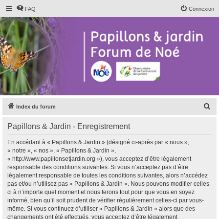
FAQ
Connexion
R
Index du forum
e
Papillons & Jardin - Enregistrement
c
h
En accédant à « Papillons & Jardin » (désigné ci-après par « nous »,
« notre », « nos », « Papillons & Jardin »,
e
« http://www.papillonsetjardin.org »), vous acceptez d’être légalement
r
responsable des conditions suivantes. Si vous n’acceptez pas d’être
légalement responsable de toutes les conditions suivantes, alors n’accédez
c
pas et/ou n’utilisez pas « Papillons & Jardin ». Nous pouvons modifier celles-
h
ci à n’importe quel moment et nous ferons tout pour que vous en soyez
informé, bien qu’il soit prudent de vérifier régulièrement celles-ci par vous-
e
même. Si vous continuez d’utiliser « Papillons & Jardin » alors que des
r
changements ont été effectués, vous acceptez d’être légalement