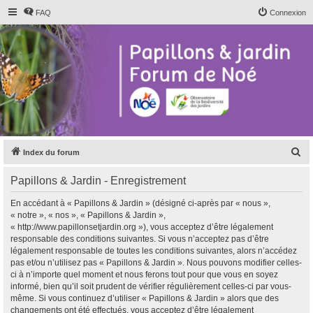
FAQ
Connexion
R
Index du forum
e
Papillons & Jardin - Enregistrement
c
h
En accédant à « Papillons & Jardin » (désigné ci-après par « nous »,
« notre », « nos », « Papillons & Jardin »,
e
« http://www.papillonsetjardin.org »), vous acceptez d’être légalement
r
responsable des conditions suivantes. Si vous n’acceptez pas d’être
légalement responsable de toutes les conditions suivantes, alors n’accédez
c
pas et/ou n’utilisez pas « Papillons & Jardin ». Nous pouvons modifier celles-
h
ci à n’importe quel moment et nous ferons tout pour que vous en soyez
informé, bien qu’il soit prudent de vérifier régulièrement celles-ci par vous-
e
même. Si vous continuez d’utiliser « Papillons & Jardin » alors que des
r
changements ont été effectués, vous acceptez d’être légalement