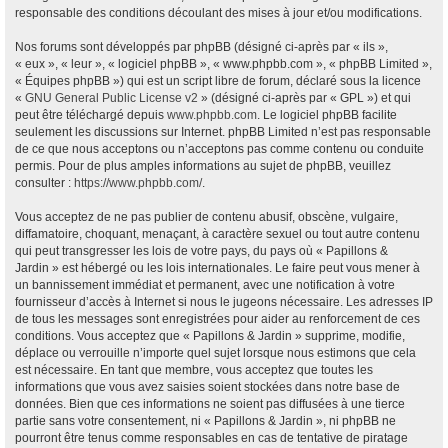
responsable des conditions découlant des mises à jour et/ou modifications.
Nos forums sont développés par phpBB (désigné ci-après par « ils »,
« eux », « leur », « logiciel phpBB », « www.phpbb.com », « phpBB Limited »,
« Équipes phpBB ») qui est un script libre de forum, déclaré sous la licence
«
GNU General Public License v2
» (désigné ci-après par « GPL ») et qui
peut être téléchargé depuis
www.phpbb.com
. Le logiciel phpBB facilite
seulement les discussions sur Internet. phpBB Limited n’est pas responsable
de ce que nous acceptons ou n’acceptons pas comme contenu ou conduite
permis. Pour de plus amples informations au sujet de phpBB, veuillez
consulter :
https://www.phpbb.com/
.
Vous acceptez de ne pas publier de contenu abusif, obscène, vulgaire,
diffamatoire, choquant, menaçant, à caractère sexuel ou tout autre contenu
qui peut transgresser les lois de votre pays, du pays où « Papillons &
Jardin » est hébergé ou les lois internationales. Le faire peut vous mener à
un bannissement immédiat et permanent, avec une notification à votre
fournisseur d’accès à Internet si nous le jugeons nécessaire. Les adresses IP
de tous les messages sont enregistrées pour aider au renforcement de ces
conditions. Vous acceptez que « Papillons & Jardin » supprime, modifie,
déplace ou verrouille n’importe quel sujet lorsque nous estimons que cela
est nécessaire. En tant que membre, vous acceptez que toutes les
informations que vous avez saisies soient stockées dans notre base de
données. Bien que ces informations ne soient pas diffusées à une tierce
partie sans votre consentement, ni « Papillons & Jardin », ni phpBB ne
pourront être tenus comme responsables en cas de tentative de piratage