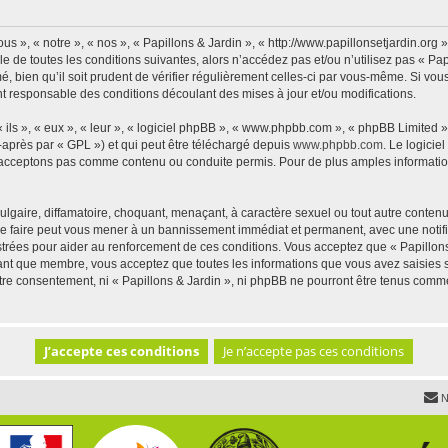
us », « notre », « nos », « Papillons & Jardin », « http://www.papillonsetjardin.or
 de toutes les conditions suivantes, alors n’accédez pas et/ou n’utilisez pas « Pap
 bien qu’il soit prudent de vérifier régulièrement celles-ci par vous-même. Si vous 
t responsable des conditions découlant des mises à jour et/ou modifications.
ls », « eux », « leur », « logiciel phpBB », « www.phpbb.com », « phpBB Limited »,
-après par « GPL ») et qui peut être téléchargé depuis
www.phpbb.com
. Le logicie
acceptons pas comme contenu ou conduite permis. Pour de plus amples informations
lgaire, diffamatoire, choquant, menaçant, à caractère sexuel ou tout autre contenu 
 Le faire peut vous mener à un bannissement immédiat et permanent, avec une notific
trées pour aider au renforcement de ces conditions. Vous acceptez que « Papillons 
tant que membre, vous acceptez que toutes les informations que vous avez saisies
votre consentement, ni « Papillons & Jardin », ni phpBB ne pourront être tenus comm
N