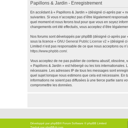
Papillons & Jardin - Enregistrement
En accédant à « Papillons & Jardin » (désigné ci-après par « no
suivantes. Si vous n’acceptez pas d’être légalement responsable
quel moment et nous ferons tout pour que vous en soyez informé,
changements ont été effectués, vous acceptez d’être légalemen
Nos forums sont développés par phpBB (désigné ci-après par « i
sous la licence «
GNU General Public License v2
» (désigné ci
Limited n’est pas responsable de ce que nous acceptons ou n’
https://www.phpbb.com/
.
Vous acceptez de ne pas publier de contenu abusif, obscène, vu
« Papillons & Jardin » est hébergé ou les lois internationales.
nécessaire. Les adresses IP de tous les messages sont enregis
quel sujet lorsque nous estimons que cela est nécessaire. En 
informations ne soient pas diffusées à une tierce partie sans 
compromettre les données.
Développé par
phpBB
® Forum Software © phpBB Limited
Traduit par
phpBB-fr.com