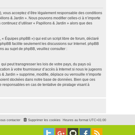
g »), vous acceptez d’être légalement responsable des conditions
illons & Jardin ». Nous pouvons modifier celles-ci à n’importe
continuez d’utiliser « Papillons & Jardin » alors que des
 « Équipes phpBB ») qui est un script libre de forum, déclaré
l phpBB facilite seulement les discussions sur Internet. phpBB
 au sujet de phpBB, veuillez consulter :
qui peut transgresser les lois de votre pays, du pays où
ation à votre fournisseur d’accès à Internet si nous le jugeons
& Jardin » supprime, modifie, déplace ou verrouille n’importe
 soient stockées dans notre base de données. Bien que ces
e responsables en cas de tentative de piratage visant à
ous contacter
Supprimer les cookies
Heures au format
UTC+01:00