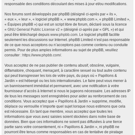
responsable des conditions découlant des mises à jour et/ou modifications.
Nos forums sont développés par phpBB (désigné ci-après par « ils »,
« eux », « leur », « logiciel phpBB », « www.phpbb.com », « phpBB Limited »,
« Équipes phpBB ») qui est un script libre de forum, déclaré sous la licence
«
GNU General Public License v2
» (désigné ci-après par « GPL ») et qui
peut être téléchargé depuis
www.phpbb.com
. Le logiciel phpBB facilite
seulement les discussions sur Internet. phpBB Limited n’est pas responsable
de ce que nous acceptons ou n’acceptons pas comme contenu ou conduite
permis. Pour de plus amples informations au sujet de phpBB, veuillez
consulter :
https://www.phpbb.com/
.
Vous acceptez de ne pas publier de contenu abusif, obscène, vulgaire,
diffamatoire, choquant, menaçant, à caractère sexuel ou tout autre contenu
qui peut transgresser les lois de votre pays, du pays où « Papillons &
Jardin » est hébergé ou les lois internationales. Le faire peut vous mener à
un bannissement immédiat et permanent, avec une notification à votre
fournisseur d’accès à Internet si nous le jugeons nécessaire. Les adresses IP
de tous les messages sont enregistrées pour aider au renforcement de ces
conditions. Vous acceptez que « Papillons & Jardin » supprime, modifie,
déplace ou verrouille n’importe quel sujet lorsque nous estimons que cela
est nécessaire. En tant que membre, vous acceptez que toutes les
informations que vous avez saisies soient stockées dans notre base de
données. Bien que ces informations ne soient pas diffusées à une tierce
partie sans votre consentement, ni « Papillons & Jardin », ni phpBB ne
pourront être tenus comme responsables en cas de tentative de piratage