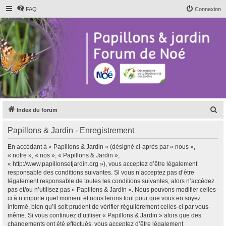
FAQ
Connexion
R
Index du forum
e
Papillons & Jardin - Enregistrement
c
h
En accédant à « Papillons & Jardin » (désigné ci-après par « nous »,
« notre », « nos », « Papillons & Jardin »,
e
« http://www.papillonsetjardin.org »), vous acceptez d’être légalement
r
responsable des conditions suivantes. Si vous n’acceptez pas d’être
légalement responsable de toutes les conditions suivantes, alors n’accédez
c
pas et/ou n’utilisez pas « Papillons & Jardin ». Nous pouvons modifier celles-
h
ci à n’importe quel moment et nous ferons tout pour que vous en soyez
informé, bien qu’il soit prudent de vérifier régulièrement celles-ci par vous-
e
même. Si vous continuez d’utiliser « Papillons & Jardin » alors que des
r
changements ont été effectués, vous acceptez d’être légalement