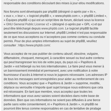
responsable des conditions découlant des mises à jour et/ou modifications.
Nos forums sont développés par phpBB (désigné ci-après par « ils »,
« eux », « leur », « logiciel phpBB », « www.phpbb.com », « phpBB Limited »,
« Équipes phpBB ») qui est un script libre de forum, déclaré sous la licence
«
GNU General Public License v2
» (désigné ci-après par « GPL ») et qui
peut être téléchargé depuis
www.phpbb.com
. Le logiciel phpBB facilite
seulement les discussions sur Internet. phpBB Limited n’est pas responsable
de ce que nous acceptons ou n’acceptons pas comme contenu ou conduite
permis. Pour de plus amples informations au sujet de phpBB, veuillez
consulter :
https://www.phpbb.com/
.
Vous acceptez de ne pas publier de contenu abusif, obscène, vulgaire,
diffamatoire, choquant, menaçant, à caractère sexuel ou tout autre contenu
qui peut transgresser les lois de votre pays, du pays où « Papillons &
Jardin » est hébergé ou les lois internationales. Le faire peut vous mener à
un bannissement immédiat et permanent, avec une notification à votre
fournisseur d’accès à Internet si nous le jugeons nécessaire. Les adresses IP
de tous les messages sont enregistrées pour aider au renforcement de ces
conditions. Vous acceptez que « Papillons & Jardin » supprime, modifie,
déplace ou verrouille n’importe quel sujet lorsque nous estimons que cela
est nécessaire. En tant que membre, vous acceptez que toutes les
informations que vous avez saisies soient stockées dans notre base de
données. Bien que ces informations ne soient pas diffusées à une tierce
partie sans votre consentement, ni « Papillons & Jardin », ni phpBB ne
pourront être tenus comme responsables en cas de tentative de piratage