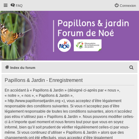
FAQ
Connexion
R
Index du forum
e
Papillons & Jardin - Enregistrement
c
h
En accédant à « Papillons & Jardin » (désigné ci-après par « nous »,
« notre », « nos », « Papillons & Jardin »,
e
« http://www.papillonsetjardin.org »), vous acceptez d’être légalement
r
responsable des conditions suivantes. Si vous n’acceptez pas d’être
légalement responsable de toutes les conditions suivantes, alors n’accédez
c
pas et/ou n’utilisez pas « Papillons & Jardin ». Nous pouvons modifier celles-
h
ci à n’importe quel moment et nous ferons tout pour que vous en soyez
informé, bien qu’il soit prudent de vérifier régulièrement celles-ci par vous-
e
même. Si vous continuez d’utiliser « Papillons & Jardin » alors que des
r
changements ont été effectués, vous acceptez d’être légalement