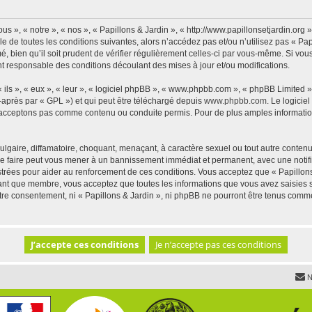
us », « notre », « nos », « Papillons & Jardin », « http://www.papillonsetjardin.or
 de toutes les conditions suivantes, alors n’accédez pas et/ou n’utilisez pas « Pap
 bien qu’il soit prudent de vérifier régulièrement celles-ci par vous-même. Si vous 
t responsable des conditions découlant des mises à jour et/ou modifications.
ls », « eux », « leur », « logiciel phpBB », « www.phpbb.com », « phpBB Limited »,
-après par « GPL ») et qui peut être téléchargé depuis
www.phpbb.com
. Le logicie
acceptons pas comme contenu ou conduite permis. Pour de plus amples informations
lgaire, diffamatoire, choquant, menaçant, à caractère sexuel ou tout autre contenu 
 Le faire peut vous mener à un bannissement immédiat et permanent, avec une notific
trées pour aider au renforcement de ces conditions. Vous acceptez que « Papillons 
tant que membre, vous acceptez que toutes les informations que vous avez saisies
votre consentement, ni « Papillons & Jardin », ni phpBB ne pourront être tenus comm
N