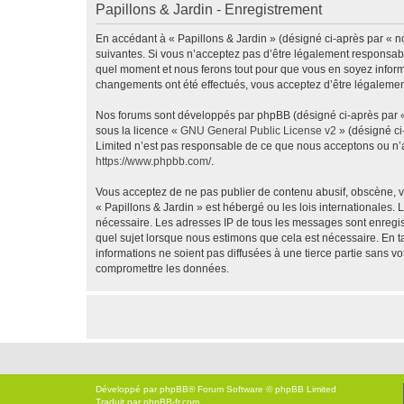
Papillons & Jardin - Enregistrement
En accédant à « Papillons & Jardin » (désigné ci-après par « no
suivantes. Si vous n’acceptez pas d’être légalement responsable
quel moment et nous ferons tout pour que vous en soyez informé,
changements ont été effectués, vous acceptez d’être légalemen
Nos forums sont développés par phpBB (désigné ci-après par « i
sous la licence «
GNU General Public License v2
» (désigné ci
Limited n’est pas responsable de ce que nous acceptons ou n’
https://www.phpbb.com/
.
Vous acceptez de ne pas publier de contenu abusif, obscène, vu
« Papillons & Jardin » est hébergé ou les lois internationales.
nécessaire. Les adresses IP de tous les messages sont enregis
quel sujet lorsque nous estimons que cela est nécessaire. En 
informations ne soient pas diffusées à une tierce partie sans 
compromettre les données.
Développé par
phpBB
® Forum Software © phpBB Limited
Traduit par
phpBB-fr.com