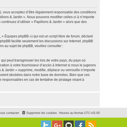
g »), vous acceptez d’être légalement responsable des conditions
illons & Jardin ». Nous pouvons modifier celles-ci à n’importe
continuez d’utiliser « Papillons & Jardin » alors que des
 « Équipes phpBB ») qui est un script libre de forum, déclaré
l phpBB facilite seulement les discussions sur Internet. phpBB
 au sujet de phpBB, veuillez consulter :
qui peut transgresser les lois de votre pays, du pays où
ation à votre fournisseur d’accès à Internet si nous le jugeons
& Jardin » supprime, modifie, déplace ou verrouille n’importe
 soient stockées dans notre base de données. Bien que ces
e responsables en cas de tentative de piratage visant à
ous contacter
Supprimer les cookies
Heures au format
UTC+01:00