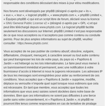
responsable des conditions découlant des mises à jour et/ou modifications.
Nos forums sont développés par phpBB (désigné ci-après par « ils »,
« eux », « leur », « logiciel phpBB », « www.phpbb.com », « phpBB Limited »,
« Équipes phpBB ») qui est un script libre de forum, déclaré sous la licence
«
GNU General Public License v2
» (désigné ci-après par « GPL ») et qui
peut être téléchargé depuis
www.phpbb.com
. Le logiciel phpBB facilite
seulement les discussions sur Internet. phpBB Limited n’est pas responsable
de ce que nous acceptons ou n’acceptons pas comme contenu ou conduite
permis. Pour de plus amples informations au sujet de phpBB, veuillez
consulter :
https://www.phpbb.com/
.
Vous acceptez de ne pas publier de contenu abusif, obscène, vulgaire,
diffamatoire, choquant, menaçant, à caractère sexuel ou tout autre contenu
qui peut transgresser les lois de votre pays, du pays où « Papillons &
Jardin » est hébergé ou les lois internationales. Le faire peut vous mener à
un bannissement immédiat et permanent, avec une notification à votre
fournisseur d’accès à Internet si nous le jugeons nécessaire. Les adresses IP
de tous les messages sont enregistrées pour aider au renforcement de ces
conditions. Vous acceptez que « Papillons & Jardin » supprime, modifie,
déplace ou verrouille n’importe quel sujet lorsque nous estimons que cela
est nécessaire. En tant que membre, vous acceptez que toutes les
informations que vous avez saisies soient stockées dans notre base de
données. Bien que ces informations ne soient pas diffusées à une tierce
partie sans votre consentement, ni « Papillons & Jardin », ni phpBB ne
pourront être tenus comme responsables en cas de tentative de piratage