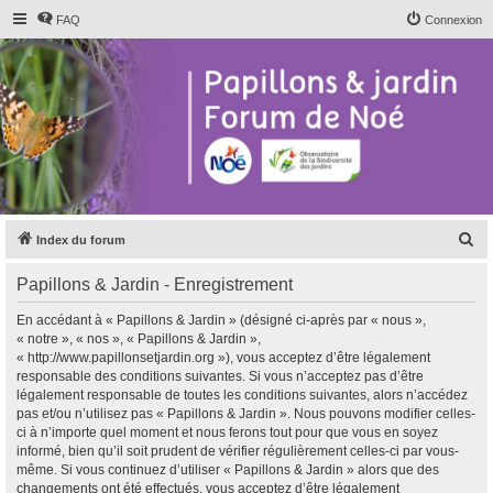
FAQ
Connexion
R
Index du forum
e
Papillons & Jardin - Enregistrement
c
h
En accédant à « Papillons & Jardin » (désigné ci-après par « nous »,
« notre », « nos », « Papillons & Jardin »,
e
« http://www.papillonsetjardin.org »), vous acceptez d’être légalement
r
responsable des conditions suivantes. Si vous n’acceptez pas d’être
légalement responsable de toutes les conditions suivantes, alors n’accédez
c
pas et/ou n’utilisez pas « Papillons & Jardin ». Nous pouvons modifier celles-
h
ci à n’importe quel moment et nous ferons tout pour que vous en soyez
informé, bien qu’il soit prudent de vérifier régulièrement celles-ci par vous-
e
même. Si vous continuez d’utiliser « Papillons & Jardin » alors que des
r
changements ont été effectués, vous acceptez d’être légalement