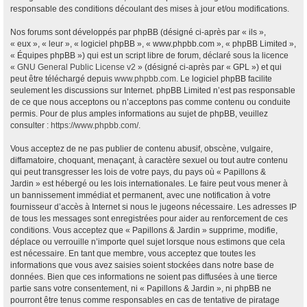
responsable des conditions découlant des mises à jour et/ou modifications.
Nos forums sont développés par phpBB (désigné ci-après par « ils »,
« eux », « leur », « logiciel phpBB », « www.phpbb.com », « phpBB Limited »,
« Équipes phpBB ») qui est un script libre de forum, déclaré sous la licence
«
GNU General Public License v2
» (désigné ci-après par « GPL ») et qui
peut être téléchargé depuis
www.phpbb.com
. Le logiciel phpBB facilite
seulement les discussions sur Internet. phpBB Limited n’est pas responsable
de ce que nous acceptons ou n’acceptons pas comme contenu ou conduite
permis. Pour de plus amples informations au sujet de phpBB, veuillez
consulter :
https://www.phpbb.com/
.
Vous acceptez de ne pas publier de contenu abusif, obscène, vulgaire,
diffamatoire, choquant, menaçant, à caractère sexuel ou tout autre contenu
qui peut transgresser les lois de votre pays, du pays où « Papillons &
Jardin » est hébergé ou les lois internationales. Le faire peut vous mener à
un bannissement immédiat et permanent, avec une notification à votre
fournisseur d’accès à Internet si nous le jugeons nécessaire. Les adresses IP
de tous les messages sont enregistrées pour aider au renforcement de ces
conditions. Vous acceptez que « Papillons & Jardin » supprime, modifie,
déplace ou verrouille n’importe quel sujet lorsque nous estimons que cela
est nécessaire. En tant que membre, vous acceptez que toutes les
informations que vous avez saisies soient stockées dans notre base de
données. Bien que ces informations ne soient pas diffusées à une tierce
partie sans votre consentement, ni « Papillons & Jardin », ni phpBB ne
pourront être tenus comme responsables en cas de tentative de piratage