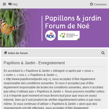
FAQ
Connexion
R
Index du forum
e
Papillons & Jardin - Enregistrement
c
h
En accédant à « Papillons & Jardin » (désigné ci-après par « nous »,
« notre », « nos », « Papillons & Jardin »,
e
« http://www.papillonsetjardin.org »), vous acceptez d’être légalement
r
responsable des conditions suivantes. Si vous n’acceptez pas d’être
légalement responsable de toutes les conditions suivantes, alors n’accédez
c
pas et/ou n’utilisez pas « Papillons & Jardin ». Nous pouvons modifier celles-
h
ci à n’importe quel moment et nous ferons tout pour que vous en soyez
informé, bien qu’il soit prudent de vérifier régulièrement celles-ci par vous-
e
même. Si vous continuez d’utiliser « Papillons & Jardin » alors que des
r
changements ont été effectués, vous acceptez d’être légalement