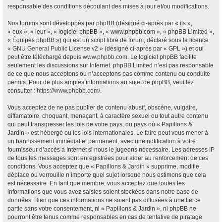
responsable des conditions découlant des mises à jour et/ou modifications.
Nos forums sont développés par phpBB (désigné ci-après par « ils »,
« eux », « leur », « logiciel phpBB », « www.phpbb.com », « phpBB Limited »,
« Équipes phpBB ») qui est un script libre de forum, déclaré sous la licence
«
GNU General Public License v2
» (désigné ci-après par « GPL ») et qui
peut être téléchargé depuis
www.phpbb.com
. Le logiciel phpBB facilite
seulement les discussions sur Internet. phpBB Limited n’est pas responsable
de ce que nous acceptons ou n’acceptons pas comme contenu ou conduite
permis. Pour de plus amples informations au sujet de phpBB, veuillez
consulter :
https://www.phpbb.com/
.
Vous acceptez de ne pas publier de contenu abusif, obscène, vulgaire,
diffamatoire, choquant, menaçant, à caractère sexuel ou tout autre contenu
qui peut transgresser les lois de votre pays, du pays où « Papillons &
Jardin » est hébergé ou les lois internationales. Le faire peut vous mener à
un bannissement immédiat et permanent, avec une notification à votre
fournisseur d’accès à Internet si nous le jugeons nécessaire. Les adresses IP
de tous les messages sont enregistrées pour aider au renforcement de ces
conditions. Vous acceptez que « Papillons & Jardin » supprime, modifie,
déplace ou verrouille n’importe quel sujet lorsque nous estimons que cela
est nécessaire. En tant que membre, vous acceptez que toutes les
informations que vous avez saisies soient stockées dans notre base de
données. Bien que ces informations ne soient pas diffusées à une tierce
partie sans votre consentement, ni « Papillons & Jardin », ni phpBB ne
pourront être tenus comme responsables en cas de tentative de piratage