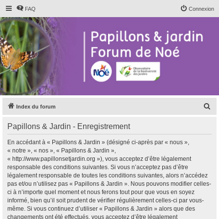
FAQ
Connexion
R
Index du forum
e
Papillons & Jardin - Enregistrement
c
h
En accédant à « Papillons & Jardin » (désigné ci-après par « nous »,
« notre », « nos », « Papillons & Jardin »,
e
« http://www.papillonsetjardin.org »), vous acceptez d’être légalement
r
responsable des conditions suivantes. Si vous n’acceptez pas d’être
légalement responsable de toutes les conditions suivantes, alors n’accédez
c
pas et/ou n’utilisez pas « Papillons & Jardin ». Nous pouvons modifier celles-
h
ci à n’importe quel moment et nous ferons tout pour que vous en soyez
informé, bien qu’il soit prudent de vérifier régulièrement celles-ci par vous-
e
même. Si vous continuez d’utiliser « Papillons & Jardin » alors que des
r
changements ont été effectués, vous acceptez d’être légalement