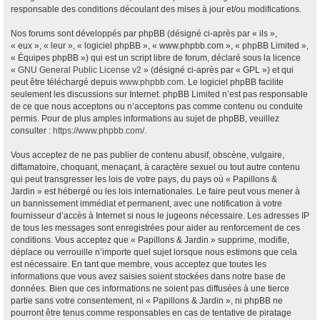
responsable des conditions découlant des mises à jour et/ou modifications.
Nos forums sont développés par phpBB (désigné ci-après par « ils »,
« eux », « leur », « logiciel phpBB », « www.phpbb.com », « phpBB Limited »,
« Équipes phpBB ») qui est un script libre de forum, déclaré sous la licence
«
GNU General Public License v2
» (désigné ci-après par « GPL ») et qui
peut être téléchargé depuis
www.phpbb.com
. Le logiciel phpBB facilite
seulement les discussions sur Internet. phpBB Limited n’est pas responsable
de ce que nous acceptons ou n’acceptons pas comme contenu ou conduite
permis. Pour de plus amples informations au sujet de phpBB, veuillez
consulter :
https://www.phpbb.com/
.
Vous acceptez de ne pas publier de contenu abusif, obscène, vulgaire,
diffamatoire, choquant, menaçant, à caractère sexuel ou tout autre contenu
qui peut transgresser les lois de votre pays, du pays où « Papillons &
Jardin » est hébergé ou les lois internationales. Le faire peut vous mener à
un bannissement immédiat et permanent, avec une notification à votre
fournisseur d’accès à Internet si nous le jugeons nécessaire. Les adresses IP
de tous les messages sont enregistrées pour aider au renforcement de ces
conditions. Vous acceptez que « Papillons & Jardin » supprime, modifie,
déplace ou verrouille n’importe quel sujet lorsque nous estimons que cela
est nécessaire. En tant que membre, vous acceptez que toutes les
informations que vous avez saisies soient stockées dans notre base de
données. Bien que ces informations ne soient pas diffusées à une tierce
partie sans votre consentement, ni « Papillons & Jardin », ni phpBB ne
pourront être tenus comme responsables en cas de tentative de piratage