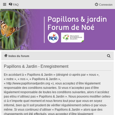
FAQ
Connexion
R
Index du forum
e
Papillons & Jardin - Enregistrement
c
h
En accédant à « Papillons & Jardin » (désigné ci-après par « nous »,
« notre », « nos », « Papillons & Jardin »,
e
« http://www.papillonsetjardin.org »), vous acceptez d’être légalement
r
responsable des conditions suivantes. Si vous n’acceptez pas d’être
légalement responsable de toutes les conditions suivantes, alors n’accédez
c
pas et/ou n’utilisez pas « Papillons & Jardin ». Nous pouvons modifier celles-
h
ci à n’importe quel moment et nous ferons tout pour que vous en soyez
informé, bien qu’il soit prudent de vérifier régulièrement celles-ci par vous-
e
même. Si vous continuez d’utiliser « Papillons & Jardin » alors que des
r
changements ont été effectués, vous acceptez d’être légalement