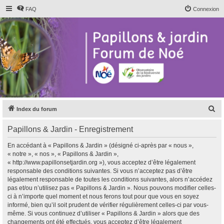
FAQ
Connexion
R
Index du forum
e
Papillons & Jardin - Enregistrement
c
h
En accédant à « Papillons & Jardin » (désigné ci-après par « nous »,
« notre », « nos », « Papillons & Jardin »,
e
« http://www.papillonsetjardin.org »), vous acceptez d’être légalement
r
responsable des conditions suivantes. Si vous n’acceptez pas d’être
légalement responsable de toutes les conditions suivantes, alors n’accédez
c
pas et/ou n’utilisez pas « Papillons & Jardin ». Nous pouvons modifier celles-
h
ci à n’importe quel moment et nous ferons tout pour que vous en soyez
informé, bien qu’il soit prudent de vérifier régulièrement celles-ci par vous-
e
même. Si vous continuez d’utiliser « Papillons & Jardin » alors que des
r
changements ont été effectués, vous acceptez d’être légalement