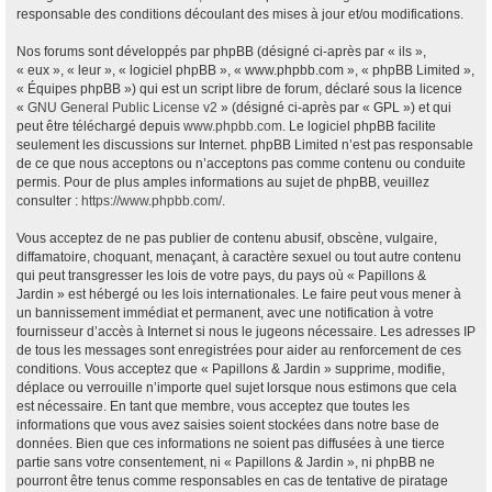
responsable des conditions découlant des mises à jour et/ou modifications.
Nos forums sont développés par phpBB (désigné ci-après par « ils »,
« eux », « leur », « logiciel phpBB », « www.phpbb.com », « phpBB Limited »,
« Équipes phpBB ») qui est un script libre de forum, déclaré sous la licence
«
GNU General Public License v2
» (désigné ci-après par « GPL ») et qui
peut être téléchargé depuis
www.phpbb.com
. Le logiciel phpBB facilite
seulement les discussions sur Internet. phpBB Limited n’est pas responsable
de ce que nous acceptons ou n’acceptons pas comme contenu ou conduite
permis. Pour de plus amples informations au sujet de phpBB, veuillez
consulter :
https://www.phpbb.com/
.
Vous acceptez de ne pas publier de contenu abusif, obscène, vulgaire,
diffamatoire, choquant, menaçant, à caractère sexuel ou tout autre contenu
qui peut transgresser les lois de votre pays, du pays où « Papillons &
Jardin » est hébergé ou les lois internationales. Le faire peut vous mener à
un bannissement immédiat et permanent, avec une notification à votre
fournisseur d’accès à Internet si nous le jugeons nécessaire. Les adresses IP
de tous les messages sont enregistrées pour aider au renforcement de ces
conditions. Vous acceptez que « Papillons & Jardin » supprime, modifie,
déplace ou verrouille n’importe quel sujet lorsque nous estimons que cela
est nécessaire. En tant que membre, vous acceptez que toutes les
informations que vous avez saisies soient stockées dans notre base de
données. Bien que ces informations ne soient pas diffusées à une tierce
partie sans votre consentement, ni « Papillons & Jardin », ni phpBB ne
pourront être tenus comme responsables en cas de tentative de piratage