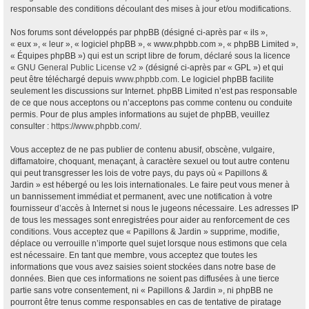
responsable des conditions découlant des mises à jour et/ou modifications.
Nos forums sont développés par phpBB (désigné ci-après par « ils »,
« eux », « leur », « logiciel phpBB », « www.phpbb.com », « phpBB Limited »,
« Équipes phpBB ») qui est un script libre de forum, déclaré sous la licence
«
GNU General Public License v2
» (désigné ci-après par « GPL ») et qui
peut être téléchargé depuis
www.phpbb.com
. Le logiciel phpBB facilite
seulement les discussions sur Internet. phpBB Limited n’est pas responsable
de ce que nous acceptons ou n’acceptons pas comme contenu ou conduite
permis. Pour de plus amples informations au sujet de phpBB, veuillez
consulter :
https://www.phpbb.com/
.
Vous acceptez de ne pas publier de contenu abusif, obscène, vulgaire,
diffamatoire, choquant, menaçant, à caractère sexuel ou tout autre contenu
qui peut transgresser les lois de votre pays, du pays où « Papillons &
Jardin » est hébergé ou les lois internationales. Le faire peut vous mener à
un bannissement immédiat et permanent, avec une notification à votre
fournisseur d’accès à Internet si nous le jugeons nécessaire. Les adresses IP
de tous les messages sont enregistrées pour aider au renforcement de ces
conditions. Vous acceptez que « Papillons & Jardin » supprime, modifie,
déplace ou verrouille n’importe quel sujet lorsque nous estimons que cela
est nécessaire. En tant que membre, vous acceptez que toutes les
informations que vous avez saisies soient stockées dans notre base de
données. Bien que ces informations ne soient pas diffusées à une tierce
partie sans votre consentement, ni « Papillons & Jardin », ni phpBB ne
pourront être tenus comme responsables en cas de tentative de piratage