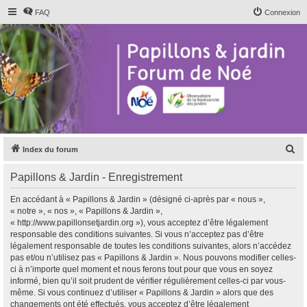
FAQ
Connexion
R
Index du forum
e
Papillons & Jardin - Enregistrement
c
h
En accédant à « Papillons & Jardin » (désigné ci-après par « nous »,
« notre », « nos », « Papillons & Jardin »,
e
« http://www.papillonsetjardin.org »), vous acceptez d’être légalement
r
responsable des conditions suivantes. Si vous n’acceptez pas d’être
légalement responsable de toutes les conditions suivantes, alors n’accédez
c
pas et/ou n’utilisez pas « Papillons & Jardin ». Nous pouvons modifier celles-
h
ci à n’importe quel moment et nous ferons tout pour que vous en soyez
informé, bien qu’il soit prudent de vérifier régulièrement celles-ci par vous-
e
même. Si vous continuez d’utiliser « Papillons & Jardin » alors que des
r
changements ont été effectués, vous acceptez d’être légalement