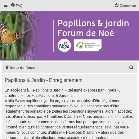
FAQ
Connexion
R
Index du forum
e
Papillons & Jardin - Enregistrement
c
h
En accédant à « Papillons & Jardin » (désigné ci-après par « nous »,
« notre », « nos », « Papillons & Jardin »,
e
« http://www.papillonsetjardin.org »), vous acceptez d’être légalement
r
responsable des conditions suivantes. Si vous n’acceptez pas d’être
légalement responsable de toutes les conditions suivantes, alors n’accédez
c
pas et/ou n’utilisez pas « Papillons & Jardin ». Nous pouvons modifier celles-
h
ci à n’importe quel moment et nous ferons tout pour que vous en soyez
informé, bien qu’il soit prudent de vérifier régulièrement celles-ci par vous-
e
même. Si vous continuez d’utiliser « Papillons & Jardin » alors que des
r
changements ont été effectués, vous acceptez d’être légalement