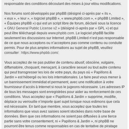
responsable des conditions découlant des mises à jour et/ou modifications.
Nos forums sont développés par phpBB (désigné ci-après par « ils »,
« eux », « leur », « logiciel phpBB », « www.phpbb.com », « phpBB Limited »,
« Équipes phpBB ») qui est un script libre de forum, déclaré sous la licence
«
GNU General Public License v2
» (désigné ci-après par « GPL ») et qui
peut être téléchargé depuis
www.phpbb.com
. Le logiciel phpBB facilite
seulement les discussions sur Internet. phpBB Limited n’est pas responsable
de ce que nous acceptons ou n’acceptons pas comme contenu ou conduite
permis. Pour de plus amples informations au sujet de phpBB, veuillez
consulter :
https://www.phpbb.com/
.
Vous acceptez de ne pas publier de contenu abusif, obscène, vulgaire,
diffamatoire, choquant, menaçant, à caractère sexuel ou tout autre contenu
qui peut transgresser les lois de votre pays, du pays où « Papillons &
Jardin » est hébergé ou les lois internationales. Le faire peut vous mener à
un bannissement immédiat et permanent, avec une notification à votre
fournisseur d’accès à Internet si nous le jugeons nécessaire. Les adresses IP
de tous les messages sont enregistrées pour aider au renforcement de ces
conditions. Vous acceptez que « Papillons & Jardin » supprime, modifie,
déplace ou verrouille n’importe quel sujet lorsque nous estimons que cela
est nécessaire. En tant que membre, vous acceptez que toutes les
informations que vous avez saisies soient stockées dans notre base de
données. Bien que ces informations ne soient pas diffusées à une tierce
partie sans votre consentement, ni « Papillons & Jardin », ni phpBB ne
pourront être tenus comme responsables en cas de tentative de piratage