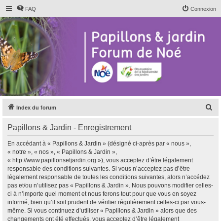
FAQ
Connexion
R
Index du forum
e
Papillons & Jardin - Enregistrement
c
h
En accédant à « Papillons & Jardin » (désigné ci-après par « nous »,
« notre », « nos », « Papillons & Jardin »,
e
« http://www.papillonsetjardin.org »), vous acceptez d’être légalement
r
responsable des conditions suivantes. Si vous n’acceptez pas d’être
légalement responsable de toutes les conditions suivantes, alors n’accédez
c
pas et/ou n’utilisez pas « Papillons & Jardin ». Nous pouvons modifier celles-
h
ci à n’importe quel moment et nous ferons tout pour que vous en soyez
informé, bien qu’il soit prudent de vérifier régulièrement celles-ci par vous-
e
même. Si vous continuez d’utiliser « Papillons & Jardin » alors que des
r
changements ont été effectués, vous acceptez d’être légalement