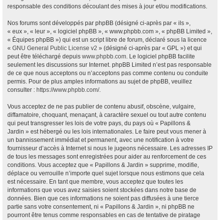
responsable des conditions découlant des mises à jour et/ou modifications.
Nos forums sont développés par phpBB (désigné ci-après par « ils »,
« eux », « leur », « logiciel phpBB », « www.phpbb.com », « phpBB Limited »,
« Équipes phpBB ») qui est un script libre de forum, déclaré sous la licence
«
GNU General Public License v2
» (désigné ci-après par « GPL ») et qui
peut être téléchargé depuis
www.phpbb.com
. Le logiciel phpBB facilite
seulement les discussions sur Internet. phpBB Limited n’est pas responsable
de ce que nous acceptons ou n’acceptons pas comme contenu ou conduite
permis. Pour de plus amples informations au sujet de phpBB, veuillez
consulter :
https://www.phpbb.com/
.
Vous acceptez de ne pas publier de contenu abusif, obscène, vulgaire,
diffamatoire, choquant, menaçant, à caractère sexuel ou tout autre contenu
qui peut transgresser les lois de votre pays, du pays où « Papillons &
Jardin » est hébergé ou les lois internationales. Le faire peut vous mener à
un bannissement immédiat et permanent, avec une notification à votre
fournisseur d’accès à Internet si nous le jugeons nécessaire. Les adresses IP
de tous les messages sont enregistrées pour aider au renforcement de ces
conditions. Vous acceptez que « Papillons & Jardin » supprime, modifie,
déplace ou verrouille n’importe quel sujet lorsque nous estimons que cela
est nécessaire. En tant que membre, vous acceptez que toutes les
informations que vous avez saisies soient stockées dans notre base de
données. Bien que ces informations ne soient pas diffusées à une tierce
partie sans votre consentement, ni « Papillons & Jardin », ni phpBB ne
pourront être tenus comme responsables en cas de tentative de piratage