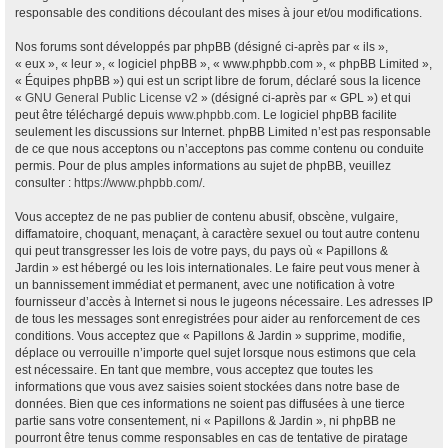
responsable des conditions découlant des mises à jour et/ou modifications.
Nos forums sont développés par phpBB (désigné ci-après par « ils »,
« eux », « leur », « logiciel phpBB », « www.phpbb.com », « phpBB Limited »,
« Équipes phpBB ») qui est un script libre de forum, déclaré sous la licence
«
GNU General Public License v2
» (désigné ci-après par « GPL ») et qui
peut être téléchargé depuis
www.phpbb.com
. Le logiciel phpBB facilite
seulement les discussions sur Internet. phpBB Limited n’est pas responsable
de ce que nous acceptons ou n’acceptons pas comme contenu ou conduite
permis. Pour de plus amples informations au sujet de phpBB, veuillez
consulter :
https://www.phpbb.com/
.
Vous acceptez de ne pas publier de contenu abusif, obscène, vulgaire,
diffamatoire, choquant, menaçant, à caractère sexuel ou tout autre contenu
qui peut transgresser les lois de votre pays, du pays où « Papillons &
Jardin » est hébergé ou les lois internationales. Le faire peut vous mener à
un bannissement immédiat et permanent, avec une notification à votre
fournisseur d’accès à Internet si nous le jugeons nécessaire. Les adresses IP
de tous les messages sont enregistrées pour aider au renforcement de ces
conditions. Vous acceptez que « Papillons & Jardin » supprime, modifie,
déplace ou verrouille n’importe quel sujet lorsque nous estimons que cela
est nécessaire. En tant que membre, vous acceptez que toutes les
informations que vous avez saisies soient stockées dans notre base de
données. Bien que ces informations ne soient pas diffusées à une tierce
partie sans votre consentement, ni « Papillons & Jardin », ni phpBB ne
pourront être tenus comme responsables en cas de tentative de piratage