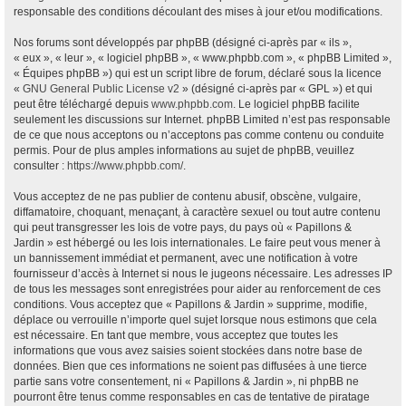
responsable des conditions découlant des mises à jour et/ou modifications.
Nos forums sont développés par phpBB (désigné ci-après par « ils »,
« eux », « leur », « logiciel phpBB », « www.phpbb.com », « phpBB Limited »,
« Équipes phpBB ») qui est un script libre de forum, déclaré sous la licence
«
GNU General Public License v2
» (désigné ci-après par « GPL ») et qui
peut être téléchargé depuis
www.phpbb.com
. Le logiciel phpBB facilite
seulement les discussions sur Internet. phpBB Limited n’est pas responsable
de ce que nous acceptons ou n’acceptons pas comme contenu ou conduite
permis. Pour de plus amples informations au sujet de phpBB, veuillez
consulter :
https://www.phpbb.com/
.
Vous acceptez de ne pas publier de contenu abusif, obscène, vulgaire,
diffamatoire, choquant, menaçant, à caractère sexuel ou tout autre contenu
qui peut transgresser les lois de votre pays, du pays où « Papillons &
Jardin » est hébergé ou les lois internationales. Le faire peut vous mener à
un bannissement immédiat et permanent, avec une notification à votre
fournisseur d’accès à Internet si nous le jugeons nécessaire. Les adresses IP
de tous les messages sont enregistrées pour aider au renforcement de ces
conditions. Vous acceptez que « Papillons & Jardin » supprime, modifie,
déplace ou verrouille n’importe quel sujet lorsque nous estimons que cela
est nécessaire. En tant que membre, vous acceptez que toutes les
informations que vous avez saisies soient stockées dans notre base de
données. Bien que ces informations ne soient pas diffusées à une tierce
partie sans votre consentement, ni « Papillons & Jardin », ni phpBB ne
pourront être tenus comme responsables en cas de tentative de piratage