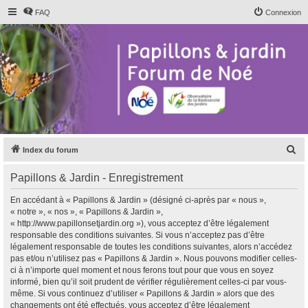
FAQ
Connexion
R
Index du forum
e
Papillons & Jardin - Enregistrement
c
h
En accédant à « Papillons & Jardin » (désigné ci-après par « nous »,
« notre », « nos », « Papillons & Jardin »,
e
« http://www.papillonsetjardin.org »), vous acceptez d’être légalement
r
responsable des conditions suivantes. Si vous n’acceptez pas d’être
légalement responsable de toutes les conditions suivantes, alors n’accédez
c
pas et/ou n’utilisez pas « Papillons & Jardin ». Nous pouvons modifier celles-
h
ci à n’importe quel moment et nous ferons tout pour que vous en soyez
informé, bien qu’il soit prudent de vérifier régulièrement celles-ci par vous-
e
même. Si vous continuez d’utiliser « Papillons & Jardin » alors que des
r
changements ont été effectués, vous acceptez d’être légalement