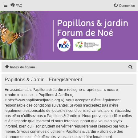
FAQ
Connexion
R
Index du forum
e
Papillons & Jardin - Enregistrement
c
h
En accédant à « Papillons & Jardin » (désigné ci-après par « nous »,
« notre », « nos », « Papillons & Jardin »,
e
« http://www.papillonsetjardin.org »), vous acceptez d’être légalement
r
responsable des conditions suivantes. Si vous n’acceptez pas d’être
légalement responsable de toutes les conditions suivantes, alors n’accédez
c
pas et/ou n’utilisez pas « Papillons & Jardin ». Nous pouvons modifier celles-
h
ci à n’importe quel moment et nous ferons tout pour que vous en soyez
informé, bien qu’il soit prudent de vérifier régulièrement celles-ci par vous-
e
même. Si vous continuez d’utiliser « Papillons & Jardin » alors que des
r
changements ont été effectués, vous acceptez d’être légalement