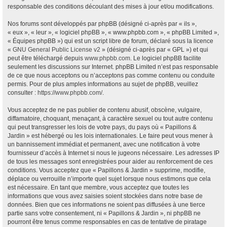
responsable des conditions découlant des mises à jour et/ou modifications.
Nos forums sont développés par phpBB (désigné ci-après par « ils »,
« eux », « leur », « logiciel phpBB », « www.phpbb.com », « phpBB Limited »,
« Équipes phpBB ») qui est un script libre de forum, déclaré sous la licence
«
GNU General Public License v2
» (désigné ci-après par « GPL ») et qui
peut être téléchargé depuis
www.phpbb.com
. Le logiciel phpBB facilite
seulement les discussions sur Internet. phpBB Limited n’est pas responsable
de ce que nous acceptons ou n’acceptons pas comme contenu ou conduite
permis. Pour de plus amples informations au sujet de phpBB, veuillez
consulter :
https://www.phpbb.com/
.
Vous acceptez de ne pas publier de contenu abusif, obscène, vulgaire,
diffamatoire, choquant, menaçant, à caractère sexuel ou tout autre contenu
qui peut transgresser les lois de votre pays, du pays où « Papillons &
Jardin » est hébergé ou les lois internationales. Le faire peut vous mener à
un bannissement immédiat et permanent, avec une notification à votre
fournisseur d’accès à Internet si nous le jugeons nécessaire. Les adresses IP
de tous les messages sont enregistrées pour aider au renforcement de ces
conditions. Vous acceptez que « Papillons & Jardin » supprime, modifie,
déplace ou verrouille n’importe quel sujet lorsque nous estimons que cela
est nécessaire. En tant que membre, vous acceptez que toutes les
informations que vous avez saisies soient stockées dans notre base de
données. Bien que ces informations ne soient pas diffusées à une tierce
partie sans votre consentement, ni « Papillons & Jardin », ni phpBB ne
pourront être tenus comme responsables en cas de tentative de piratage