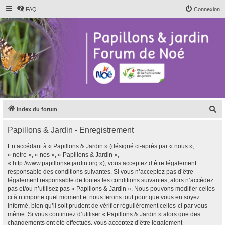
FAQ
Connexion
R
Index du forum
e
Papillons & Jardin - Enregistrement
c
h
En accédant à « Papillons & Jardin » (désigné ci-après par « nous »,
« notre », « nos », « Papillons & Jardin »,
e
« http://www.papillonsetjardin.org »), vous acceptez d’être légalement
r
responsable des conditions suivantes. Si vous n’acceptez pas d’être
légalement responsable de toutes les conditions suivantes, alors n’accédez
c
pas et/ou n’utilisez pas « Papillons & Jardin ». Nous pouvons modifier celles-
h
ci à n’importe quel moment et nous ferons tout pour que vous en soyez
informé, bien qu’il soit prudent de vérifier régulièrement celles-ci par vous-
e
même. Si vous continuez d’utiliser « Papillons & Jardin » alors que des
r
changements ont été effectués, vous acceptez d’être légalement