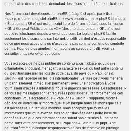
responsable des conditions découlant des mises à jour et/ou modifications.
Nos forums sont développés par phpBB (désigné ci-après par « ils »,
« eux », « leur », « logiciel phpBB », « www.phpbb.com », « phpBB Limited »,
« Équipes phpBB ») qui est un script libre de forum, déclaré sous la licence
«
GNU General Public License v2
» (désigné ci-après par « GPL ») et qui
peut être téléchargé depuis
www.phpbb.com
. Le logiciel phpBB facilite
seulement les discussions sur Internet. phpBB Limited n’est pas responsable
de ce que nous acceptons ou n’acceptons pas comme contenu ou conduite
permis. Pour de plus amples informations au sujet de phpBB, veuillez
consulter :
https://www.phpbb.com/
.
Vous acceptez de ne pas publier de contenu abusif, obscène, vulgaire,
diffamatoire, choquant, menaçant, à caractère sexuel ou tout autre contenu
qui peut transgresser les lois de votre pays, du pays où « Papillons &
Jardin » est hébergé ou les lois internationales. Le faire peut vous mener à
un bannissement immédiat et permanent, avec une notification à votre
fournisseur d’accès à Internet si nous le jugeons nécessaire. Les adresses IP
de tous les messages sont enregistrées pour aider au renforcement de ces
conditions. Vous acceptez que « Papillons & Jardin » supprime, modifie,
déplace ou verrouille n’importe quel sujet lorsque nous estimons que cela
est nécessaire. En tant que membre, vous acceptez que toutes les
informations que vous avez saisies soient stockées dans notre base de
données. Bien que ces informations ne soient pas diffusées à une tierce
partie sans votre consentement, ni « Papillons & Jardin », ni phpBB ne
pourront être tenus comme responsables en cas de tentative de piratage