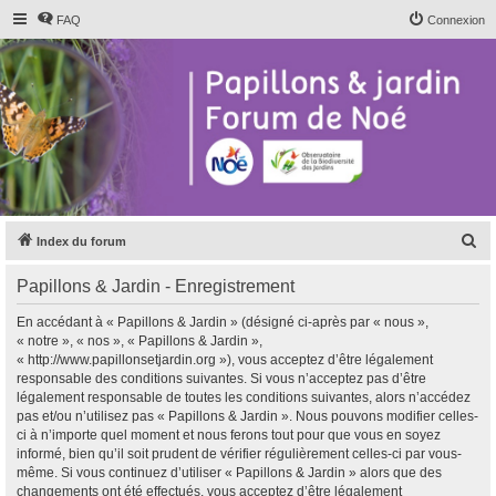
FAQ
Connexion
R
Index du forum
e
Papillons & Jardin - Enregistrement
c
h
En accédant à « Papillons & Jardin » (désigné ci-après par « nous »,
« notre », « nos », « Papillons & Jardin »,
e
« http://www.papillonsetjardin.org »), vous acceptez d’être légalement
r
responsable des conditions suivantes. Si vous n’acceptez pas d’être
légalement responsable de toutes les conditions suivantes, alors n’accédez
c
pas et/ou n’utilisez pas « Papillons & Jardin ». Nous pouvons modifier celles-
h
ci à n’importe quel moment et nous ferons tout pour que vous en soyez
informé, bien qu’il soit prudent de vérifier régulièrement celles-ci par vous-
e
même. Si vous continuez d’utiliser « Papillons & Jardin » alors que des
r
changements ont été effectués, vous acceptez d’être légalement