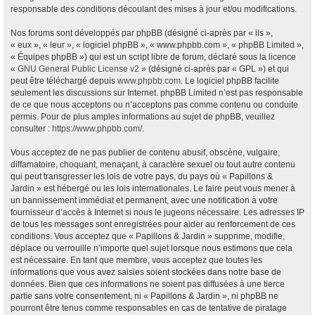
responsable des conditions découlant des mises à jour et/ou modifications.
Nos forums sont développés par phpBB (désigné ci-après par « ils »,
« eux », « leur », « logiciel phpBB », « www.phpbb.com », « phpBB Limited »,
« Équipes phpBB ») qui est un script libre de forum, déclaré sous la licence
«
GNU General Public License v2
» (désigné ci-après par « GPL ») et qui
peut être téléchargé depuis
www.phpbb.com
. Le logiciel phpBB facilite
seulement les discussions sur Internet. phpBB Limited n’est pas responsable
de ce que nous acceptons ou n’acceptons pas comme contenu ou conduite
permis. Pour de plus amples informations au sujet de phpBB, veuillez
consulter :
https://www.phpbb.com/
.
Vous acceptez de ne pas publier de contenu abusif, obscène, vulgaire,
diffamatoire, choquant, menaçant, à caractère sexuel ou tout autre contenu
qui peut transgresser les lois de votre pays, du pays où « Papillons &
Jardin » est hébergé ou les lois internationales. Le faire peut vous mener à
un bannissement immédiat et permanent, avec une notification à votre
fournisseur d’accès à Internet si nous le jugeons nécessaire. Les adresses IP
de tous les messages sont enregistrées pour aider au renforcement de ces
conditions. Vous acceptez que « Papillons & Jardin » supprime, modifie,
déplace ou verrouille n’importe quel sujet lorsque nous estimons que cela
est nécessaire. En tant que membre, vous acceptez que toutes les
informations que vous avez saisies soient stockées dans notre base de
données. Bien que ces informations ne soient pas diffusées à une tierce
partie sans votre consentement, ni « Papillons & Jardin », ni phpBB ne
pourront être tenus comme responsables en cas de tentative de piratage