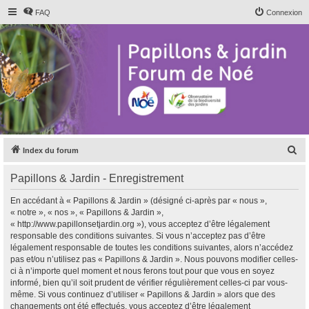
FAQ
Connexion
R
Index du forum
e
Papillons & Jardin - Enregistrement
c
h
En accédant à « Papillons & Jardin » (désigné ci-après par « nous »,
« notre », « nos », « Papillons & Jardin »,
e
« http://www.papillonsetjardin.org »), vous acceptez d’être légalement
r
responsable des conditions suivantes. Si vous n’acceptez pas d’être
légalement responsable de toutes les conditions suivantes, alors n’accédez
c
pas et/ou n’utilisez pas « Papillons & Jardin ». Nous pouvons modifier celles-
h
ci à n’importe quel moment et nous ferons tout pour que vous en soyez
informé, bien qu’il soit prudent de vérifier régulièrement celles-ci par vous-
e
même. Si vous continuez d’utiliser « Papillons & Jardin » alors que des
r
changements ont été effectués, vous acceptez d’être légalement