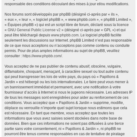
responsable des conditions découlant des mises à jour et/ou modifications.
Nos forums sont développés par phpBB (désigné ci-après par « ils »,
« eux », « leur », « logiciel phpBB », « www.phpbb.com », « phpBB Limited »,
« Équipes phpBB ») qui est un script libre de forum, déclaré sous la licence
«
GNU General Public License v2
» (désigné ci-après par « GPL ») et qui
peut être téléchargé depuis
www.phpbb.com
. Le logiciel phpBB facilite
seulement les discussions sur Internet. phpBB Limited n’est pas responsable
de ce que nous acceptons ou n’acceptons pas comme contenu ou conduite
permis. Pour de plus amples informations au sujet de phpBB, veuillez
consulter :
https://www.phpbb.com/
.
Vous acceptez de ne pas publier de contenu abusif, obscène, vulgaire,
diffamatoire, choquant, menaçant, à caractère sexuel ou tout autre contenu
qui peut transgresser les lois de votre pays, du pays où « Papillons &
Jardin » est hébergé ou les lois internationales. Le faire peut vous mener à
un bannissement immédiat et permanent, avec une notification à votre
fournisseur d’accès à Internet si nous le jugeons nécessaire. Les adresses IP
de tous les messages sont enregistrées pour aider au renforcement de ces
conditions. Vous acceptez que « Papillons & Jardin » supprime, modifie,
déplace ou verrouille n’importe quel sujet lorsque nous estimons que cela
est nécessaire. En tant que membre, vous acceptez que toutes les
informations que vous avez saisies soient stockées dans notre base de
données. Bien que ces informations ne soient pas diffusées à une tierce
partie sans votre consentement, ni « Papillons & Jardin », ni phpBB ne
pourront être tenus comme responsables en cas de tentative de piratage