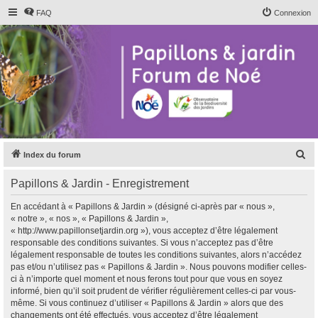
FAQ
Connexion
R
Index du forum
e
Papillons & Jardin - Enregistrement
c
h
En accédant à « Papillons & Jardin » (désigné ci-après par « nous »,
« notre », « nos », « Papillons & Jardin »,
e
« http://www.papillonsetjardin.org »), vous acceptez d’être légalement
r
responsable des conditions suivantes. Si vous n’acceptez pas d’être
légalement responsable de toutes les conditions suivantes, alors n’accédez
c
pas et/ou n’utilisez pas « Papillons & Jardin ». Nous pouvons modifier celles-
h
ci à n’importe quel moment et nous ferons tout pour que vous en soyez
informé, bien qu’il soit prudent de vérifier régulièrement celles-ci par vous-
e
même. Si vous continuez d’utiliser « Papillons & Jardin » alors que des
r
changements ont été effectués, vous acceptez d’être légalement