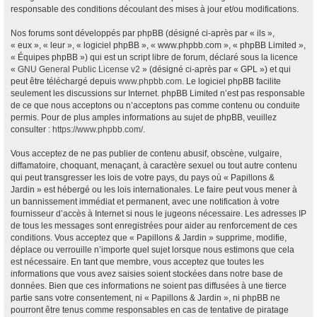
responsable des conditions découlant des mises à jour et/ou modifications.
Nos forums sont développés par phpBB (désigné ci-après par « ils »,
« eux », « leur », « logiciel phpBB », « www.phpbb.com », « phpBB Limited »,
« Équipes phpBB ») qui est un script libre de forum, déclaré sous la licence
«
GNU General Public License v2
» (désigné ci-après par « GPL ») et qui
peut être téléchargé depuis
www.phpbb.com
. Le logiciel phpBB facilite
seulement les discussions sur Internet. phpBB Limited n’est pas responsable
de ce que nous acceptons ou n’acceptons pas comme contenu ou conduite
permis. Pour de plus amples informations au sujet de phpBB, veuillez
consulter :
https://www.phpbb.com/
.
Vous acceptez de ne pas publier de contenu abusif, obscène, vulgaire,
diffamatoire, choquant, menaçant, à caractère sexuel ou tout autre contenu
qui peut transgresser les lois de votre pays, du pays où « Papillons &
Jardin » est hébergé ou les lois internationales. Le faire peut vous mener à
un bannissement immédiat et permanent, avec une notification à votre
fournisseur d’accès à Internet si nous le jugeons nécessaire. Les adresses IP
de tous les messages sont enregistrées pour aider au renforcement de ces
conditions. Vous acceptez que « Papillons & Jardin » supprime, modifie,
déplace ou verrouille n’importe quel sujet lorsque nous estimons que cela
est nécessaire. En tant que membre, vous acceptez que toutes les
informations que vous avez saisies soient stockées dans notre base de
données. Bien que ces informations ne soient pas diffusées à une tierce
partie sans votre consentement, ni « Papillons & Jardin », ni phpBB ne
pourront être tenus comme responsables en cas de tentative de piratage