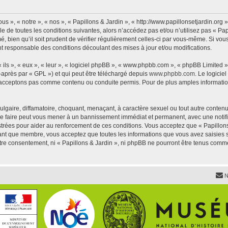
us », « notre », « nos », « Papillons & Jardin », « http://www.papillonsetjardin.or
 de toutes les conditions suivantes, alors n’accédez pas et/ou n’utilisez pas « Pap
 bien qu’il soit prudent de vérifier régulièrement celles-ci par vous-même. Si vous 
t responsable des conditions découlant des mises à jour et/ou modifications.
ls », « eux », « leur », « logiciel phpBB », « www.phpbb.com », « phpBB Limited »,
-après par « GPL ») et qui peut être téléchargé depuis
www.phpbb.com
. Le logicie
acceptons pas comme contenu ou conduite permis. Pour de plus amples informations
lgaire, diffamatoire, choquant, menaçant, à caractère sexuel ou tout autre contenu 
 Le faire peut vous mener à un bannissement immédiat et permanent, avec une notific
trées pour aider au renforcement de ces conditions. Vous acceptez que « Papillons 
tant que membre, vous acceptez que toutes les informations que vous avez saisies
votre consentement, ni « Papillons & Jardin », ni phpBB ne pourront être tenus comm
N