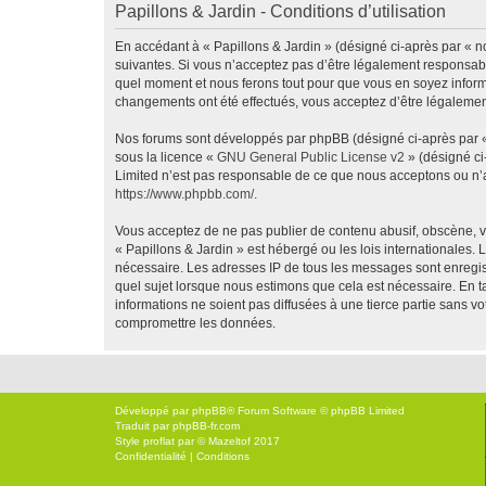
Papillons & Jardin - Conditions d’utilisation
En accédant à « Papillons & Jardin » (désigné ci-après par « no
suivantes. Si vous n’acceptez pas d’être légalement responsable
quel moment et nous ferons tout pour que vous en soyez informé,
changements ont été effectués, vous acceptez d’être légalemen
Nos forums sont développés par phpBB (désigné ci-après par « i
sous la licence «
GNU General Public License v2
» (désigné ci
Limited n’est pas responsable de ce que nous acceptons ou n’
https://www.phpbb.com/
.
Vous acceptez de ne pas publier de contenu abusif, obscène, vu
« Papillons & Jardin » est hébergé ou les lois internationales.
nécessaire. Les adresses IP de tous les messages sont enregis
quel sujet lorsque nous estimons que cela est nécessaire. En 
informations ne soient pas diffusées à une tierce partie sans 
compromettre les données.
Développé par
phpBB
® Forum Software © phpBB Limited
Traduit par
phpBB-fr.com
Style
proflat
par ©
Mazeltof
2017
Confidentialité
|
Conditions