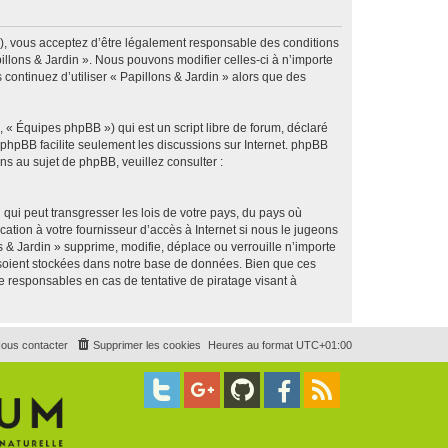
g »), vous acceptez d’être légalement responsable des conditions
illons & Jardin ». Nous pouvons modifier celles-ci à n’importe
continuez d’utiliser « Papillons & Jardin » alors que des
 « Équipes phpBB ») qui est un script libre de forum, déclaré
l phpBB facilite seulement les discussions sur Internet. phpBB
 au sujet de phpBB, veuillez consulter :
qui peut transgresser les lois de votre pays, du pays où
ation à votre fournisseur d’accès à Internet si nous le jugeons
& Jardin » supprime, modifie, déplace ou verrouille n’importe
 soient stockées dans notre base de données. Bien que ces
e responsables en cas de tentative de piratage visant à
ous contacter
Supprimer les cookies
Heures au format
UTC+01:00