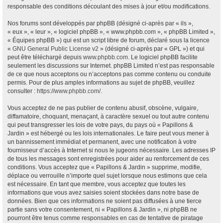
responsable des conditions découlant des mises à jour et/ou modifications.
Nos forums sont développés par phpBB (désigné ci-après par « ils »,
« eux », « leur », « logiciel phpBB », « www.phpbb.com », « phpBB Limited »,
« Équipes phpBB ») qui est un script libre de forum, déclaré sous la licence
«
GNU General Public License v2
» (désigné ci-après par « GPL ») et qui
peut être téléchargé depuis
www.phpbb.com
. Le logiciel phpBB facilite
seulement les discussions sur Internet. phpBB Limited n’est pas responsable
de ce que nous acceptons ou n’acceptons pas comme contenu ou conduite
permis. Pour de plus amples informations au sujet de phpBB, veuillez
consulter :
https://www.phpbb.com/
.
Vous acceptez de ne pas publier de contenu abusif, obscène, vulgaire,
diffamatoire, choquant, menaçant, à caractère sexuel ou tout autre contenu
qui peut transgresser les lois de votre pays, du pays où « Papillons &
Jardin » est hébergé ou les lois internationales. Le faire peut vous mener à
un bannissement immédiat et permanent, avec une notification à votre
fournisseur d’accès à Internet si nous le jugeons nécessaire. Les adresses IP
de tous les messages sont enregistrées pour aider au renforcement de ces
conditions. Vous acceptez que « Papillons & Jardin » supprime, modifie,
déplace ou verrouille n’importe quel sujet lorsque nous estimons que cela
est nécessaire. En tant que membre, vous acceptez que toutes les
informations que vous avez saisies soient stockées dans notre base de
données. Bien que ces informations ne soient pas diffusées à une tierce
partie sans votre consentement, ni « Papillons & Jardin », ni phpBB ne
pourront être tenus comme responsables en cas de tentative de piratage