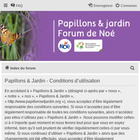
FAQ
S’enregistrer
Connexion
R
Index du forum
e
Papillons & Jardin - Conditions d’utilisation
c
h
En accédant à « Papillons & Jardin » (désigné ci-après par « nous »,
« notre », « nos », « Papillons & Jardin »,
e
« http://www.papillonsetjardin.org »), vous acceptez d’être légalement
r
responsable des conditions suivantes. Si vous n’acceptez pas d’être
légalement responsable de toutes les conditions suivantes, alors n’accédez
c
pas et/ou n’utilisez pas « Papillons & Jardin ». Nous pouvons modifier celles-
h
ci à n’importe quel moment et nous ferons tout pour que vous en soyez
informé, bien qu’il soit prudent de vérifier régulièrement celles-ci par vous-
e
même. Si vous continuez d’utiliser « Papillons & Jardin » alors que des
r
changements ont été effectués, vous acceptez d’être légalement