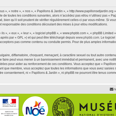
us », « notre », « nos », « Papillons & Jardin », « http://www.papillonsetjardin.or
 de toutes les conditions suivantes, alors n’accédez pas et/ou n’utilisez pas « Pap
 bien qu’il soit prudent de vérifier régulièrement celles-ci par vous-même. Si vous 
t responsable des conditions découlant des mises à jour et/ou modifications.
ls », « eux », « leur », « logiciel phpBB », « www.phpbb.com », « phpBB Limited »,
-après par « GPL ») et qui peut être téléchargé depuis
www.phpbb.com
. Le logicie
acceptons pas comme contenu ou conduite permis. Pour de plus amples informations
lgaire, diffamatoire, choquant, menaçant, à caractère sexuel ou tout autre contenu 
 Le faire peut vous mener à un bannissement immédiat et permanent, avec une notific
trées pour aider au renforcement de ces conditions. Vous acceptez que « Papillons 
tant que membre, vous acceptez que toutes les informations que vous avez saisies
votre consentement, ni « Papillons & Jardin », ni phpBB ne pourront être tenus comm
N