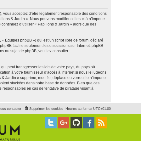
g »), vous acceptez d’être légalement responsable des conditions
illons & Jardin ». Nous pouvons modifier celles-ci à n’importe
continuez d’utiliser « Papillons & Jardin » alors que des
 « Équipes phpBB ») qui est un script libre de forum, déclaré
l phpBB facilite seulement les discussions sur Internet. phpBB
 au sujet de phpBB, veuillez consulter :
qui peut transgresser les lois de votre pays, du pays où
ation à votre fournisseur d’accès à Internet si nous le jugeons
& Jardin » supprime, modifie, déplace ou verrouille n’importe
 soient stockées dans notre base de données. Bien que ces
e responsables en cas de tentative de piratage visant à
ous contacter
Supprimer les cookies
Heures au format
UTC+01:00