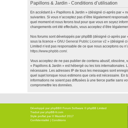
Papillons & Jardin - Conditions d’utilisation
En accédant à « Papillons & Jardin » (désigné ci-après par « no
suivantes. Si vous n’acceptez pas d’être légalement responsable
quel moment et nous ferons tout pour que vous en soyez informé,
changements ont été effectués, vous acceptez d’être légalemen
Nos forums sont développés par phpBB (désigné ci-après par « i
sous la licence «
GNU General Public License v2
» (désigné ci
Limited n’est pas responsable de ce que nous acceptons ou n’
https://www.phpbb.com/
.
Vous acceptez de ne pas publier de contenu abusif, obscène, vu
« Papillons & Jardin » est hébergé ou les lois internationales.
nécessaire. Les adresses IP de tous les messages sont enregis
quel sujet lorsque nous estimons que cela est nécessaire. En 
informations ne soient pas diffusées à une tierce partie sans 
compromettre les données.
Développé par
phpBB
® Forum Software © phpBB Limited
Traduit par
phpBB-fr.com
Style
proflat
par ©
Mazeltof
2017
Confidentialité
|
Conditions