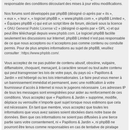
responsable des conditions découlant des mises à jour et/ou modifications.
Nos forums sont développés par phpBB (désigné ci-après par « ils »,
« eux », « leur », « logiciel phpBB », « www.phpbb.com », « phpBB Limited »,
« Équipes phpBB ») qui est un script libre de forum, déclaré sous la licence
«
GNU General Public License v2
» (désigné ci-après par « GPL ») et qui
peut être téléchargé depuis
www.phpbb.com
. Le logiciel phpBB facilite
seulement les discussions sur Internet. phpBB Limited n’est pas responsable
de ce que nous acceptons ou n’acceptons pas comme contenu ou conduite
permis. Pour de plus amples informations au sujet de phpBB, veuillez
consulter :
https://www.phpbb.com/
.
Vous acceptez de ne pas publier de contenu abusif, obscène, vulgaire,
diffamatoire, choquant, menaçant, à caractère sexuel ou tout autre contenu
qui peut transgresser les lois de votre pays, du pays où « Papillons &
Jardin » est hébergé ou les lois internationales. Le faire peut vous mener à
un bannissement immédiat et permanent, avec une notification à votre
fournisseur d’accès à Internet si nous le jugeons nécessaire. Les adresses IP
de tous les messages sont enregistrées pour aider au renforcement de ces
conditions. Vous acceptez que « Papillons & Jardin » supprime, modifie,
déplace ou verrouille n’importe quel sujet lorsque nous estimons que cela
est nécessaire. En tant que membre, vous acceptez que toutes les
informations que vous avez saisies soient stockées dans notre base de
données. Bien que ces informations ne soient pas diffusées à une tierce
partie sans votre consentement, ni « Papillons & Jardin », ni phpBB ne
pourront être tenus comme responsables en cas de tentative de piratage