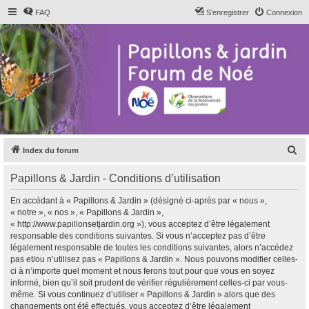
FAQ
S’enregistrer
Connexion
R
Index du forum
e
Papillons & Jardin - Conditions d’utilisation
c
h
En accédant à « Papillons & Jardin » (désigné ci-après par « nous »,
« notre », « nos », « Papillons & Jardin »,
e
« http://www.papillonsetjardin.org »), vous acceptez d’être légalement
r
responsable des conditions suivantes. Si vous n’acceptez pas d’être
légalement responsable de toutes les conditions suivantes, alors n’accédez
c
pas et/ou n’utilisez pas « Papillons & Jardin ». Nous pouvons modifier celles-
h
ci à n’importe quel moment et nous ferons tout pour que vous en soyez
informé, bien qu’il soit prudent de vérifier régulièrement celles-ci par vous-
e
même. Si vous continuez d’utiliser « Papillons & Jardin » alors que des
r
changements ont été effectués, vous acceptez d’être légalement