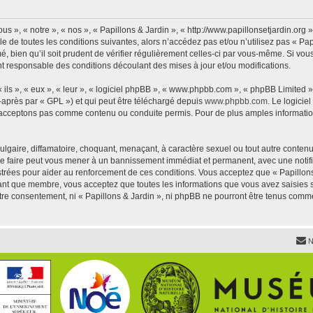
us », « notre », « nos », « Papillons & Jardin », « http://www.papillonsetjardin.or
 de toutes les conditions suivantes, alors n’accédez pas et/ou n’utilisez pas « Pap
 bien qu’il soit prudent de vérifier régulièrement celles-ci par vous-même. Si vous 
t responsable des conditions découlant des mises à jour et/ou modifications.
ls », « eux », « leur », « logiciel phpBB », « www.phpbb.com », « phpBB Limited »,
-après par « GPL ») et qui peut être téléchargé depuis
www.phpbb.com
. Le logicie
acceptons pas comme contenu ou conduite permis. Pour de plus amples informations
lgaire, diffamatoire, choquant, menaçant, à caractère sexuel ou tout autre contenu 
 Le faire peut vous mener à un bannissement immédiat et permanent, avec une notific
trées pour aider au renforcement de ces conditions. Vous acceptez que « Papillons 
tant que membre, vous acceptez que toutes les informations que vous avez saisies
votre consentement, ni « Papillons & Jardin », ni phpBB ne pourront être tenus comm
N