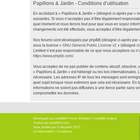
Papillons & Jardin - Conditions d’utilisation
En accédant à « Papillons & Jardin » (désigné ci-après par « no
suivantes. Si vous n’acceptez pas d’être légalement responsable
quel moment et nous ferons tout pour que vous en soyez informé,
changements ont été effectués, vous acceptez d’être légalemen
Nos forums sont développés par phpBB (désigné ci-après par « i
sous la licence «
GNU General Public License v2
» (désigné ci
Limited n’est pas responsable de ce que nous acceptons ou n’
https://www.phpbb.com/
.
Vous acceptez de ne pas publier de contenu abusif, obscène, vu
« Papillons & Jardin » est hébergé ou les lois internationales.
nécessaire. Les adresses IP de tous les messages sont enregis
quel sujet lorsque nous estimons que cela est nécessaire. En 
informations ne soient pas diffusées à une tierce partie sans 
compromettre les données.
Développé par
phpBB
® Forum Software © phpBB Limited
Traduit par
phpBB-fr.com
Style
proflat
par ©
Mazeltof
2017
Confidentialité
|
Conditions