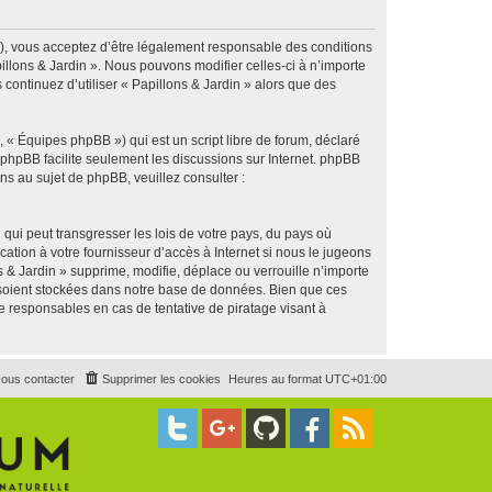
g »), vous acceptez d’être légalement responsable des conditions
illons & Jardin ». Nous pouvons modifier celles-ci à n’importe
continuez d’utiliser « Papillons & Jardin » alors que des
 « Équipes phpBB ») qui est un script libre de forum, déclaré
l phpBB facilite seulement les discussions sur Internet. phpBB
 au sujet de phpBB, veuillez consulter :
qui peut transgresser les lois de votre pays, du pays où
ation à votre fournisseur d’accès à Internet si nous le jugeons
& Jardin » supprime, modifie, déplace ou verrouille n’importe
 soient stockées dans notre base de données. Bien que ces
e responsables en cas de tentative de piratage visant à
ous contacter
Supprimer les cookies
Heures au format
UTC+01:00