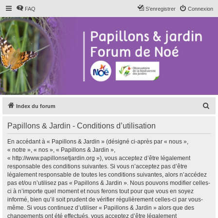
FAQ
S’enregistrer
Connexion
R
Index du forum
e
Papillons & Jardin - Conditions d’utilisation
c
h
En accédant à « Papillons & Jardin » (désigné ci-après par « nous »,
« notre », « nos », « Papillons & Jardin »,
e
« http://www.papillonsetjardin.org »), vous acceptez d’être légalement
r
responsable des conditions suivantes. Si vous n’acceptez pas d’être
légalement responsable de toutes les conditions suivantes, alors n’accédez
c
pas et/ou n’utilisez pas « Papillons & Jardin ». Nous pouvons modifier celles-
h
ci à n’importe quel moment et nous ferons tout pour que vous en soyez
informé, bien qu’il soit prudent de vérifier régulièrement celles-ci par vous-
e
même. Si vous continuez d’utiliser « Papillons & Jardin » alors que des
r
changements ont été effectués, vous acceptez d’être légalement