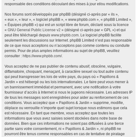
responsable des conditions découlant des mises à jour et/ou modifications.
Nos forums sont développés par phpBB (désigné ci-après par « ils »,
« eux », « leur », « logiciel phpBB », « www.phpbb.com », « phpBB Limited »,
« Équipes phpBB ») qui est un script libre de forum, déclaré sous la licence
«
GNU General Public License v2
» (désigné ci-après par « GPL ») et qui
peut être téléchargé depuis
www.phpbb.com
. Le logiciel phpBB facilite
seulement les discussions sur Internet. phpBB Limited n’est pas responsable
de ce que nous acceptons ou n’acceptons pas comme contenu ou conduite
permis. Pour de plus amples informations au sujet de phpBB, veuillez
consulter :
https://www.phpbb.com/
.
Vous acceptez de ne pas publier de contenu abusif, obscène, vulgaire,
diffamatoire, choquant, menaçant, à caractère sexuel ou tout autre contenu
qui peut transgresser les lois de votre pays, du pays où « Papillons &
Jardin » est hébergé ou les lois internationales. Le faire peut vous mener à
un bannissement immédiat et permanent, avec une notification à votre
fournisseur d’accès à Internet si nous le jugeons nécessaire. Les adresses IP
de tous les messages sont enregistrées pour aider au renforcement de ces
conditions. Vous acceptez que « Papillons & Jardin » supprime, modifie,
déplace ou verrouille n’importe quel sujet lorsque nous estimons que cela
est nécessaire. En tant que membre, vous acceptez que toutes les
informations que vous avez saisies soient stockées dans notre base de
données. Bien que ces informations ne soient pas diffusées à une tierce
partie sans votre consentement, ni « Papillons & Jardin », ni phpBB ne
pourront être tenus comme responsables en cas de tentative de piratage