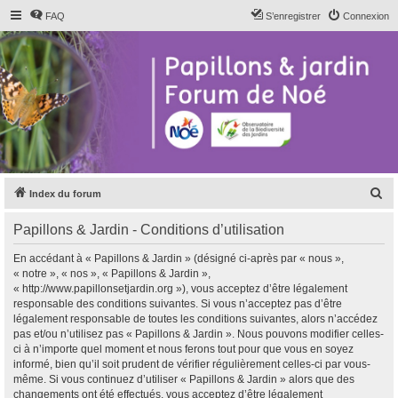
FAQ
S’enregistrer
Connexion
R
Index du forum
e
Papillons & Jardin - Conditions d’utilisation
c
h
En accédant à « Papillons & Jardin » (désigné ci-après par « nous »,
« notre », « nos », « Papillons & Jardin »,
e
« http://www.papillonsetjardin.org »), vous acceptez d’être légalement
r
responsable des conditions suivantes. Si vous n’acceptez pas d’être
légalement responsable de toutes les conditions suivantes, alors n’accédez
c
pas et/ou n’utilisez pas « Papillons & Jardin ». Nous pouvons modifier celles-
h
ci à n’importe quel moment et nous ferons tout pour que vous en soyez
informé, bien qu’il soit prudent de vérifier régulièrement celles-ci par vous-
e
même. Si vous continuez d’utiliser « Papillons & Jardin » alors que des
r
changements ont été effectués, vous acceptez d’être légalement