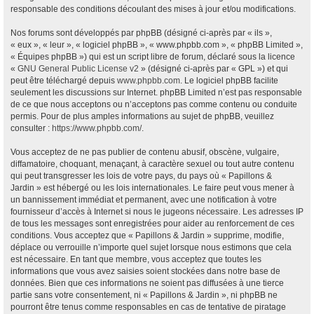
responsable des conditions découlant des mises à jour et/ou modifications.
Nos forums sont développés par phpBB (désigné ci-après par « ils »,
« eux », « leur », « logiciel phpBB », « www.phpbb.com », « phpBB Limited »,
« Équipes phpBB ») qui est un script libre de forum, déclaré sous la licence
«
GNU General Public License v2
» (désigné ci-après par « GPL ») et qui
peut être téléchargé depuis
www.phpbb.com
. Le logiciel phpBB facilite
seulement les discussions sur Internet. phpBB Limited n’est pas responsable
de ce que nous acceptons ou n’acceptons pas comme contenu ou conduite
permis. Pour de plus amples informations au sujet de phpBB, veuillez
consulter :
https://www.phpbb.com/
.
Vous acceptez de ne pas publier de contenu abusif, obscène, vulgaire,
diffamatoire, choquant, menaçant, à caractère sexuel ou tout autre contenu
qui peut transgresser les lois de votre pays, du pays où « Papillons &
Jardin » est hébergé ou les lois internationales. Le faire peut vous mener à
un bannissement immédiat et permanent, avec une notification à votre
fournisseur d’accès à Internet si nous le jugeons nécessaire. Les adresses IP
de tous les messages sont enregistrées pour aider au renforcement de ces
conditions. Vous acceptez que « Papillons & Jardin » supprime, modifie,
déplace ou verrouille n’importe quel sujet lorsque nous estimons que cela
est nécessaire. En tant que membre, vous acceptez que toutes les
informations que vous avez saisies soient stockées dans notre base de
données. Bien que ces informations ne soient pas diffusées à une tierce
partie sans votre consentement, ni « Papillons & Jardin », ni phpBB ne
pourront être tenus comme responsables en cas de tentative de piratage