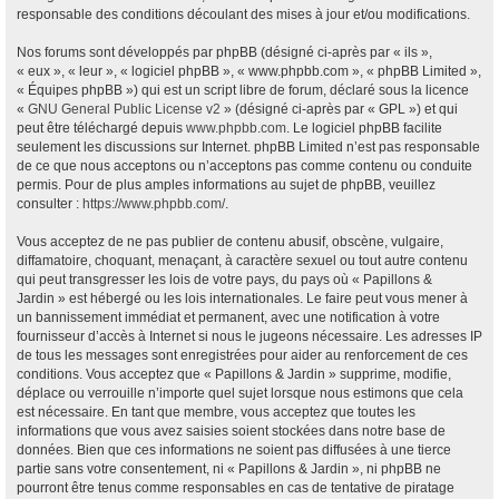
responsable des conditions découlant des mises à jour et/ou modifications.
Nos forums sont développés par phpBB (désigné ci-après par « ils »,
« eux », « leur », « logiciel phpBB », « www.phpbb.com », « phpBB Limited »,
« Équipes phpBB ») qui est un script libre de forum, déclaré sous la licence
«
GNU General Public License v2
» (désigné ci-après par « GPL ») et qui
peut être téléchargé depuis
www.phpbb.com
. Le logiciel phpBB facilite
seulement les discussions sur Internet. phpBB Limited n’est pas responsable
de ce que nous acceptons ou n’acceptons pas comme contenu ou conduite
permis. Pour de plus amples informations au sujet de phpBB, veuillez
consulter :
https://www.phpbb.com/
.
Vous acceptez de ne pas publier de contenu abusif, obscène, vulgaire,
diffamatoire, choquant, menaçant, à caractère sexuel ou tout autre contenu
qui peut transgresser les lois de votre pays, du pays où « Papillons &
Jardin » est hébergé ou les lois internationales. Le faire peut vous mener à
un bannissement immédiat et permanent, avec une notification à votre
fournisseur d’accès à Internet si nous le jugeons nécessaire. Les adresses IP
de tous les messages sont enregistrées pour aider au renforcement de ces
conditions. Vous acceptez que « Papillons & Jardin » supprime, modifie,
déplace ou verrouille n’importe quel sujet lorsque nous estimons que cela
est nécessaire. En tant que membre, vous acceptez que toutes les
informations que vous avez saisies soient stockées dans notre base de
données. Bien que ces informations ne soient pas diffusées à une tierce
partie sans votre consentement, ni « Papillons & Jardin », ni phpBB ne
pourront être tenus comme responsables en cas de tentative de piratage