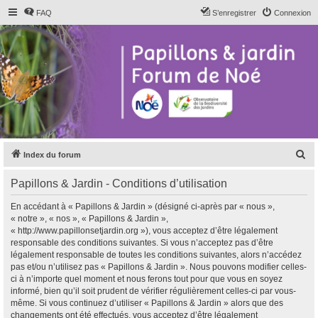
FAQ
S’enregistrer
Connexion
R
Index du forum
e
Papillons & Jardin - Conditions d’utilisation
c
h
En accédant à « Papillons & Jardin » (désigné ci-après par « nous »,
« notre », « nos », « Papillons & Jardin »,
e
« http://www.papillonsetjardin.org »), vous acceptez d’être légalement
r
responsable des conditions suivantes. Si vous n’acceptez pas d’être
légalement responsable de toutes les conditions suivantes, alors n’accédez
c
pas et/ou n’utilisez pas « Papillons & Jardin ». Nous pouvons modifier celles-
h
ci à n’importe quel moment et nous ferons tout pour que vous en soyez
informé, bien qu’il soit prudent de vérifier régulièrement celles-ci par vous-
e
même. Si vous continuez d’utiliser « Papillons & Jardin » alors que des
r
changements ont été effectués, vous acceptez d’être légalement