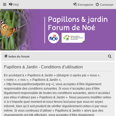
FAQ
S’enregistrer
Connexion
R
Index du forum
e
Papillons & Jardin - Conditions d’utilisation
c
h
En accédant à « Papillons & Jardin » (désigné ci-après par « nous »,
« notre », « nos », « Papillons & Jardin »,
e
« http://www.papillonsetjardin.org »), vous acceptez d’être légalement
r
responsable des conditions suivantes. Si vous n’acceptez pas d’être
légalement responsable de toutes les conditions suivantes, alors n’accédez
c
pas et/ou n’utilisez pas « Papillons & Jardin ». Nous pouvons modifier celles-
h
ci à n’importe quel moment et nous ferons tout pour que vous en soyez
informé, bien qu’il soit prudent de vérifier régulièrement celles-ci par vous-
e
même. Si vous continuez d’utiliser « Papillons & Jardin » alors que des
r
changements ont été effectués, vous acceptez d’être légalement