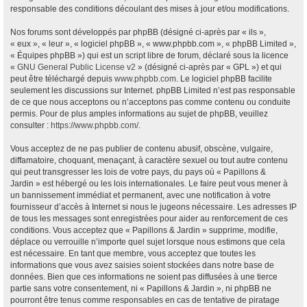
responsable des conditions découlant des mises à jour et/ou modifications.
Nos forums sont développés par phpBB (désigné ci-après par « ils »,
« eux », « leur », « logiciel phpBB », « www.phpbb.com », « phpBB Limited »,
« Équipes phpBB ») qui est un script libre de forum, déclaré sous la licence
«
GNU General Public License v2
» (désigné ci-après par « GPL ») et qui
peut être téléchargé depuis
www.phpbb.com
. Le logiciel phpBB facilite
seulement les discussions sur Internet. phpBB Limited n’est pas responsable
de ce que nous acceptons ou n’acceptons pas comme contenu ou conduite
permis. Pour de plus amples informations au sujet de phpBB, veuillez
consulter :
https://www.phpbb.com/
.
Vous acceptez de ne pas publier de contenu abusif, obscène, vulgaire,
diffamatoire, choquant, menaçant, à caractère sexuel ou tout autre contenu
qui peut transgresser les lois de votre pays, du pays où « Papillons &
Jardin » est hébergé ou les lois internationales. Le faire peut vous mener à
un bannissement immédiat et permanent, avec une notification à votre
fournisseur d’accès à Internet si nous le jugeons nécessaire. Les adresses IP
de tous les messages sont enregistrées pour aider au renforcement de ces
conditions. Vous acceptez que « Papillons & Jardin » supprime, modifie,
déplace ou verrouille n’importe quel sujet lorsque nous estimons que cela
est nécessaire. En tant que membre, vous acceptez que toutes les
informations que vous avez saisies soient stockées dans notre base de
données. Bien que ces informations ne soient pas diffusées à une tierce
partie sans votre consentement, ni « Papillons & Jardin », ni phpBB ne
pourront être tenus comme responsables en cas de tentative de piratage