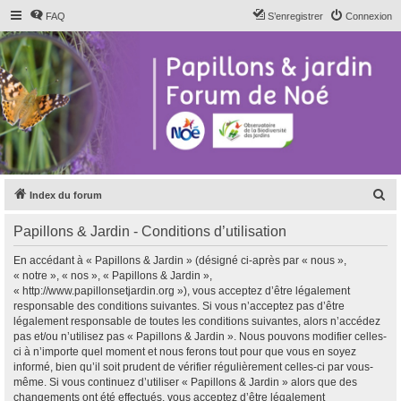
FAQ
S’enregistrer
Connexion
R
Index du forum
e
Papillons & Jardin - Conditions d’utilisation
c
h
En accédant à « Papillons & Jardin » (désigné ci-après par « nous »,
« notre », « nos », « Papillons & Jardin »,
e
« http://www.papillonsetjardin.org »), vous acceptez d’être légalement
r
responsable des conditions suivantes. Si vous n’acceptez pas d’être
légalement responsable de toutes les conditions suivantes, alors n’accédez
c
pas et/ou n’utilisez pas « Papillons & Jardin ». Nous pouvons modifier celles-
h
ci à n’importe quel moment et nous ferons tout pour que vous en soyez
informé, bien qu’il soit prudent de vérifier régulièrement celles-ci par vous-
e
même. Si vous continuez d’utiliser « Papillons & Jardin » alors que des
r
changements ont été effectués, vous acceptez d’être légalement