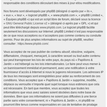
responsable des conditions découlant des mises à jour et/ou modifications.
Nos forums sont développés par phpBB (désigné ci-après par « ils »,
« eux », « leur », « logiciel phpBB », « www.phpbb.com », « phpBB Limited »,
« Équipes phpBB ») qui est un script libre de forum, déclaré sous la licence
«
GNU General Public License v2
» (désigné ci-après par « GPL ») et qui
peut être téléchargé depuis
www.phpbb.com
. Le logiciel phpBB facilite
seulement les discussions sur Internet. phpBB Limited n’est pas responsable
de ce que nous acceptons ou n’acceptons pas comme contenu ou conduite
permis. Pour de plus amples informations au sujet de phpBB, veuillez
consulter :
https://www.phpbb.com/
.
Vous acceptez de ne pas publier de contenu abusif, obscène, vulgaire,
diffamatoire, choquant, menaçant, à caractère sexuel ou tout autre contenu
qui peut transgresser les lois de votre pays, du pays où « Papillons &
Jardin » est hébergé ou les lois internationales. Le faire peut vous mener à
un bannissement immédiat et permanent, avec une notification à votre
fournisseur d’accès à Internet si nous le jugeons nécessaire. Les adresses IP
de tous les messages sont enregistrées pour aider au renforcement de ces
conditions. Vous acceptez que « Papillons & Jardin » supprime, modifie,
déplace ou verrouille n’importe quel sujet lorsque nous estimons que cela
est nécessaire. En tant que membre, vous acceptez que toutes les
informations que vous avez saisies soient stockées dans notre base de
données. Bien que ces informations ne soient pas diffusées à une tierce
partie sans votre consentement, ni « Papillons & Jardin », ni phpBB ne
pourront être tenus comme responsables en cas de tentative de piratage