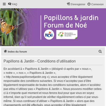
FAQ
S’enregistrer
Connexion
R
Index du forum
e
Papillons & Jardin - Conditions d’utilisation
c
h
En accédant à « Papillons & Jardin » (désigné ci-après par « nous »,
« notre », « nos », « Papillons & Jardin »,
e
« http://www.papillonsetjardin.org »), vous acceptez d’être légalement
r
responsable des conditions suivantes. Si vous n’acceptez pas d’être
légalement responsable de toutes les conditions suivantes, alors n’accédez
c
pas et/ou n’utilisez pas « Papillons & Jardin ». Nous pouvons modifier celles-
h
ci à n’importe quel moment et nous ferons tout pour que vous en soyez
informé, bien qu’il soit prudent de vérifier régulièrement celles-ci par vous-
e
même. Si vous continuez d’utiliser « Papillons & Jardin » alors que des
r
changements ont été effectués, vous acceptez d’être légalement