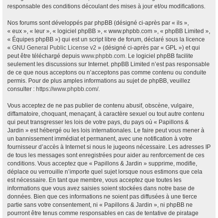
responsable des conditions découlant des mises à jour et/ou modifications.
Nos forums sont développés par phpBB (désigné ci-après par « ils »,
« eux », « leur », « logiciel phpBB », « www.phpbb.com », « phpBB Limited »,
« Équipes phpBB ») qui est un script libre de forum, déclaré sous la licence
«
GNU General Public License v2
» (désigné ci-après par « GPL ») et qui
peut être téléchargé depuis
www.phpbb.com
. Le logiciel phpBB facilite
seulement les discussions sur Internet. phpBB Limited n’est pas responsable
de ce que nous acceptons ou n’acceptons pas comme contenu ou conduite
permis. Pour de plus amples informations au sujet de phpBB, veuillez
consulter :
https://www.phpbb.com/
.
Vous acceptez de ne pas publier de contenu abusif, obscène, vulgaire,
diffamatoire, choquant, menaçant, à caractère sexuel ou tout autre contenu
qui peut transgresser les lois de votre pays, du pays où « Papillons &
Jardin » est hébergé ou les lois internationales. Le faire peut vous mener à
un bannissement immédiat et permanent, avec une notification à votre
fournisseur d’accès à Internet si nous le jugeons nécessaire. Les adresses IP
de tous les messages sont enregistrées pour aider au renforcement de ces
conditions. Vous acceptez que « Papillons & Jardin » supprime, modifie,
déplace ou verrouille n’importe quel sujet lorsque nous estimons que cela
est nécessaire. En tant que membre, vous acceptez que toutes les
informations que vous avez saisies soient stockées dans notre base de
données. Bien que ces informations ne soient pas diffusées à une tierce
partie sans votre consentement, ni « Papillons & Jardin », ni phpBB ne
pourront être tenus comme responsables en cas de tentative de piratage