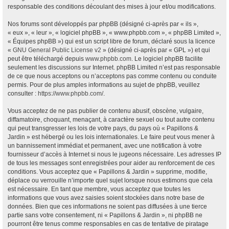
responsable des conditions découlant des mises à jour et/ou modifications.
Nos forums sont développés par phpBB (désigné ci-après par « ils »,
« eux », « leur », « logiciel phpBB », « www.phpbb.com », « phpBB Limited »,
« Équipes phpBB ») qui est un script libre de forum, déclaré sous la licence
«
GNU General Public License v2
» (désigné ci-après par « GPL ») et qui
peut être téléchargé depuis
www.phpbb.com
. Le logiciel phpBB facilite
seulement les discussions sur Internet. phpBB Limited n’est pas responsable
de ce que nous acceptons ou n’acceptons pas comme contenu ou conduite
permis. Pour de plus amples informations au sujet de phpBB, veuillez
consulter :
https://www.phpbb.com/
.
Vous acceptez de ne pas publier de contenu abusif, obscène, vulgaire,
diffamatoire, choquant, menaçant, à caractère sexuel ou tout autre contenu
qui peut transgresser les lois de votre pays, du pays où « Papillons &
Jardin » est hébergé ou les lois internationales. Le faire peut vous mener à
un bannissement immédiat et permanent, avec une notification à votre
fournisseur d’accès à Internet si nous le jugeons nécessaire. Les adresses IP
de tous les messages sont enregistrées pour aider au renforcement de ces
conditions. Vous acceptez que « Papillons & Jardin » supprime, modifie,
déplace ou verrouille n’importe quel sujet lorsque nous estimons que cela
est nécessaire. En tant que membre, vous acceptez que toutes les
informations que vous avez saisies soient stockées dans notre base de
données. Bien que ces informations ne soient pas diffusées à une tierce
partie sans votre consentement, ni « Papillons & Jardin », ni phpBB ne
pourront être tenus comme responsables en cas de tentative de piratage