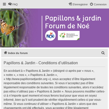
FAQ
S’enregistrer
Connexion
R
Index du forum
e
Papillons & Jardin - Conditions d’utilisation
c
h
En accédant à « Papillons & Jardin » (désigné ci-après par « nous »,
« notre », « nos », « Papillons & Jardin »,
e
« http://www.papillonsetjardin.org »), vous acceptez d’être légalement
r
responsable des conditions suivantes. Si vous n’acceptez pas d’être
légalement responsable de toutes les conditions suivantes, alors n’accédez
c
pas et/ou n’utilisez pas « Papillons & Jardin ». Nous pouvons modifier celles-
h
ci à n’importe quel moment et nous ferons tout pour que vous en soyez
informé, bien qu’il soit prudent de vérifier régulièrement celles-ci par vous-
e
même. Si vous continuez d’utiliser « Papillons & Jardin » alors que des
r
changements ont été effectués, vous acceptez d’être légalement