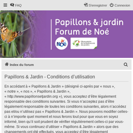
FAQ
S’enregistrer
Connexion
R
Index du forum
e
Papillons & Jardin - Conditions d’utilisation
c
h
En accédant à « Papillons & Jardin » (désigné ci-après par « nous »,
« notre », « nos », « Papillons & Jardin »,
e
« http://www.papillonsetjardin.org »), vous acceptez d’être légalement
r
responsable des conditions suivantes. Si vous n’acceptez pas d’être
légalement responsable de toutes les conditions suivantes, alors n’accédez
c
pas et/ou n’utilisez pas « Papillons & Jardin ». Nous pouvons modifier celles-
h
ci à n’importe quel moment et nous ferons tout pour que vous en soyez
informé, bien qu’il soit prudent de vérifier régulièrement celles-ci par vous-
e
même. Si vous continuez d’utiliser « Papillons & Jardin » alors que des
r
changements ont été effectués, vous acceptez d’être légalement