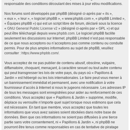
responsable des conditions découlant des mises à jour et/ou modifications.
Nos forums sont développés par phpBB (désigné ci-après par « ils »,
« eux », « leur », « logiciel phpBB », « www.phpbb.com », « phpBB Limited »,
« Équipes phpBB ») qui est un script libre de forum, déclaré sous la licence
«
GNU General Public License v2
» (désigné ci-après par « GPL ») et qui
peut être téléchargé depuis
www.phpbb.com
. Le logiciel phpBB facilite
seulement les discussions sur Internet. phpBB Limited n’est pas responsable
de ce que nous acceptons ou n’acceptons pas comme contenu ou conduite
permis. Pour de plus amples informations au sujet de phpBB, veuillez
consulter :
https://www.phpbb.com/
.
Vous acceptez de ne pas publier de contenu abusif, obscène, vulgaire,
diffamatoire, choquant, menaçant, à caractère sexuel ou tout autre contenu
qui peut transgresser les lois de votre pays, du pays où « Papillons &
Jardin » est hébergé ou les lois internationales. Le faire peut vous mener à
un bannissement immédiat et permanent, avec une notification à votre
fournisseur d’accès à Internet si nous le jugeons nécessaire. Les adresses IP
de tous les messages sont enregistrées pour aider au renforcement de ces
conditions. Vous acceptez que « Papillons & Jardin » supprime, modifie,
déplace ou verrouille n’importe quel sujet lorsque nous estimons que cela
est nécessaire. En tant que membre, vous acceptez que toutes les
informations que vous avez saisies soient stockées dans notre base de
données. Bien que ces informations ne soient pas diffusées à une tierce
partie sans votre consentement, ni « Papillons & Jardin », ni phpBB ne
pourront être tenus comme responsables en cas de tentative de piratage