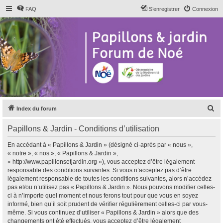
FAQ
S’enregistrer
Connexion
R
Index du forum
e
Papillons & Jardin - Conditions d’utilisation
c
h
En accédant à « Papillons & Jardin » (désigné ci-après par « nous »,
« notre », « nos », « Papillons & Jardin »,
e
« http://www.papillonsetjardin.org »), vous acceptez d’être légalement
r
responsable des conditions suivantes. Si vous n’acceptez pas d’être
légalement responsable de toutes les conditions suivantes, alors n’accédez
c
pas et/ou n’utilisez pas « Papillons & Jardin ». Nous pouvons modifier celles-
h
ci à n’importe quel moment et nous ferons tout pour que vous en soyez
informé, bien qu’il soit prudent de vérifier régulièrement celles-ci par vous-
e
même. Si vous continuez d’utiliser « Papillons & Jardin » alors que des
r
changements ont été effectués, vous acceptez d’être légalement