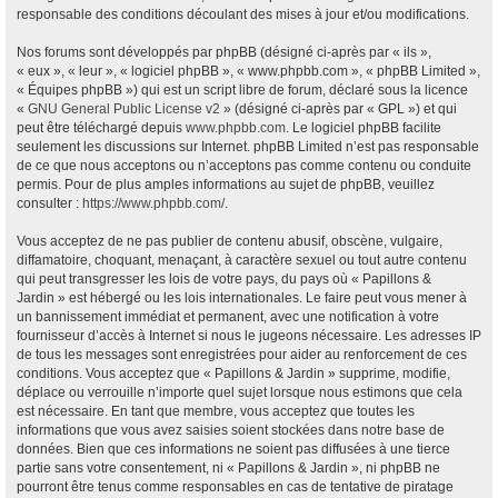
responsable des conditions découlant des mises à jour et/ou modifications.
Nos forums sont développés par phpBB (désigné ci-après par « ils »,
« eux », « leur », « logiciel phpBB », « www.phpbb.com », « phpBB Limited »,
« Équipes phpBB ») qui est un script libre de forum, déclaré sous la licence
«
GNU General Public License v2
» (désigné ci-après par « GPL ») et qui
peut être téléchargé depuis
www.phpbb.com
. Le logiciel phpBB facilite
seulement les discussions sur Internet. phpBB Limited n’est pas responsable
de ce que nous acceptons ou n’acceptons pas comme contenu ou conduite
permis. Pour de plus amples informations au sujet de phpBB, veuillez
consulter :
https://www.phpbb.com/
.
Vous acceptez de ne pas publier de contenu abusif, obscène, vulgaire,
diffamatoire, choquant, menaçant, à caractère sexuel ou tout autre contenu
qui peut transgresser les lois de votre pays, du pays où « Papillons &
Jardin » est hébergé ou les lois internationales. Le faire peut vous mener à
un bannissement immédiat et permanent, avec une notification à votre
fournisseur d’accès à Internet si nous le jugeons nécessaire. Les adresses IP
de tous les messages sont enregistrées pour aider au renforcement de ces
conditions. Vous acceptez que « Papillons & Jardin » supprime, modifie,
déplace ou verrouille n’importe quel sujet lorsque nous estimons que cela
est nécessaire. En tant que membre, vous acceptez que toutes les
informations que vous avez saisies soient stockées dans notre base de
données. Bien que ces informations ne soient pas diffusées à une tierce
partie sans votre consentement, ni « Papillons & Jardin », ni phpBB ne
pourront être tenus comme responsables en cas de tentative de piratage