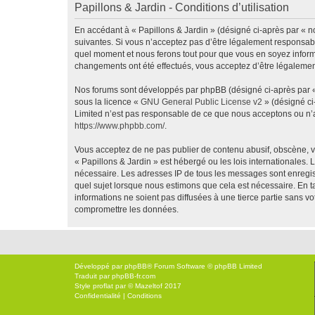
Papillons & Jardin - Conditions d’utilisation
En accédant à « Papillons & Jardin » (désigné ci-après par « no
suivantes. Si vous n’acceptez pas d’être légalement responsable
quel moment et nous ferons tout pour que vous en soyez informé,
changements ont été effectués, vous acceptez d’être légalemen
Nos forums sont développés par phpBB (désigné ci-après par « i
sous la licence «
GNU General Public License v2
» (désigné ci
Limited n’est pas responsable de ce que nous acceptons ou n’
https://www.phpbb.com/
.
Vous acceptez de ne pas publier de contenu abusif, obscène, vu
« Papillons & Jardin » est hébergé ou les lois internationales.
nécessaire. Les adresses IP de tous les messages sont enregis
quel sujet lorsque nous estimons que cela est nécessaire. En 
informations ne soient pas diffusées à une tierce partie sans 
compromettre les données.
Développé par
phpBB
® Forum Software © phpBB Limited
Traduit par
phpBB-fr.com
Style
proflat
par ©
Mazeltof
2017
Confidentialité
|
Conditions