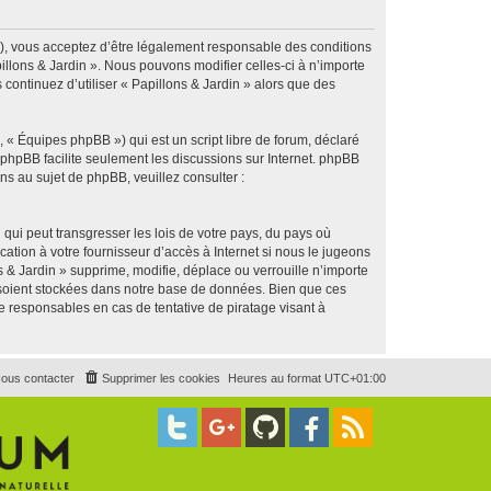
g »), vous acceptez d’être légalement responsable des conditions
illons & Jardin ». Nous pouvons modifier celles-ci à n’importe
continuez d’utiliser « Papillons & Jardin » alors que des
 « Équipes phpBB ») qui est un script libre de forum, déclaré
l phpBB facilite seulement les discussions sur Internet. phpBB
 au sujet de phpBB, veuillez consulter :
qui peut transgresser les lois de votre pays, du pays où
ation à votre fournisseur d’accès à Internet si nous le jugeons
& Jardin » supprime, modifie, déplace ou verrouille n’importe
 soient stockées dans notre base de données. Bien que ces
e responsables en cas de tentative de piratage visant à
ous contacter
Supprimer les cookies
Heures au format
UTC+01:00