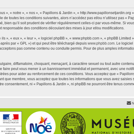
us », « notre », « nos », « Papillons & Jardin », « http://www.papillonsetjardin.or
 de toutes les conditions suivantes, alors n’accédez pas et/ou n’utilisez pas « Pap
 bien qu’il soit prudent de vérifier régulièrement celles-ci par vous-même. Si vous 
t responsable des conditions découlant des mises à jour et/ou modifications.
ls », « eux », « leur », « logiciel phpBB », « www.phpbb.com », « phpBB Limited »,
-après par « GPL ») et qui peut être téléchargé depuis
www.phpbb.com
. Le logicie
acceptons pas comme contenu ou conduite permis. Pour de plus amples informations
lgaire, diffamatoire, choquant, menaçant, à caractère sexuel ou tout autre contenu 
 Le faire peut vous mener à un bannissement immédiat et permanent, avec une notific
trées pour aider au renforcement de ces conditions. Vous acceptez que « Papillons 
tant que membre, vous acceptez que toutes les informations que vous avez saisies
votre consentement, ni « Papillons & Jardin », ni phpBB ne pourront être tenus comm
N