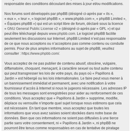
responsable des conditions découlant des mises à jour et/ou modifications.
Nos forums sont développés par phpBB (désigné ci-après par « ils »,
« eux », « leur », « logiciel phpBB », « www.phpbb.com », « phpBB Limited »,
« Équipes phpBB ») qui est un script libre de forum, déclaré sous la licence
«
GNU General Public License v2
» (désigné ci-après par « GPL ») et qui
peut être téléchargé depuis
www.phpbb.com
. Le logiciel phpBB facilite
seulement les discussions sur Internet. phpBB Limited n’est pas responsable
de ce que nous acceptons ou n’acceptons pas comme contenu ou conduite
permis. Pour de plus amples informations au sujet de phpBB, veuillez
consulter :
https://www.phpbb.com/
.
Vous acceptez de ne pas publier de contenu abusif, obscène, vulgaire,
diffamatoire, choquant, menaçant, à caractère sexuel ou tout autre contenu
qui peut transgresser les lois de votre pays, du pays où « Papillons &
Jardin » est hébergé ou les lois internationales. Le faire peut vous mener à
un bannissement immédiat et permanent, avec une notification à votre
fournisseur d’accès à Internet si nous le jugeons nécessaire. Les adresses IP
de tous les messages sont enregistrées pour aider au renforcement de ces
conditions. Vous acceptez que « Papillons & Jardin » supprime, modifie,
déplace ou verrouille n’importe quel sujet lorsque nous estimons que cela
est nécessaire. En tant que membre, vous acceptez que toutes les
informations que vous avez saisies soient stockées dans notre base de
données. Bien que ces informations ne soient pas diffusées à une tierce
partie sans votre consentement, ni « Papillons & Jardin », ni phpBB ne
pourront être tenus comme responsables en cas de tentative de piratage