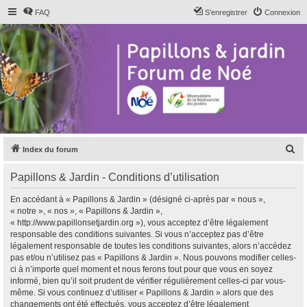
FAQ
S’enregistrer
Connexion
R
Index du forum
e
Papillons & Jardin - Conditions d’utilisation
c
h
En accédant à « Papillons & Jardin » (désigné ci-après par « nous »,
« notre », « nos », « Papillons & Jardin »,
e
« http://www.papillonsetjardin.org »), vous acceptez d’être légalement
r
responsable des conditions suivantes. Si vous n’acceptez pas d’être
légalement responsable de toutes les conditions suivantes, alors n’accédez
c
pas et/ou n’utilisez pas « Papillons & Jardin ». Nous pouvons modifier celles-
h
ci à n’importe quel moment et nous ferons tout pour que vous en soyez
informé, bien qu’il soit prudent de vérifier régulièrement celles-ci par vous-
e
même. Si vous continuez d’utiliser « Papillons & Jardin » alors que des
r
changements ont été effectués, vous acceptez d’être légalement