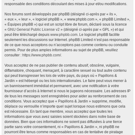
responsable des conditions découlant des mises à jour et/ou modifications.
Nos forums sont développés par phpBB (désigné ci-après par « ils »,
« eux », « leur », « logiciel phpBB », « www.phpbb.com », « phpBB Limited »,
« Équipes phpBB ») qui est un script libre de forum, déclaré sous la licence
«
GNU General Public License v2
» (désigné ci-après par « GPL ») et qui
peut être téléchargé depuis
www.phpbb.com
. Le logiciel phpBB facilite
seulement les discussions sur Internet. phpBB Limited n’est pas responsable
de ce que nous acceptons ou n’acceptons pas comme contenu ou conduite
permis. Pour de plus amples informations au sujet de phpBB, veuillez
consulter :
https://www.phpbb.com/
.
Vous acceptez de ne pas publier de contenu abusif, obscène, vulgaire,
diffamatoire, choquant, menaçant, à caractère sexuel ou tout autre contenu
qui peut transgresser les lois de votre pays, du pays où « Papillons &
Jardin » est hébergé ou les lois internationales. Le faire peut vous mener à
un bannissement immédiat et permanent, avec une notification à votre
fournisseur d’accès à Internet si nous le jugeons nécessaire. Les adresses IP
de tous les messages sont enregistrées pour aider au renforcement de ces
conditions. Vous acceptez que « Papillons & Jardin » supprime, modifie,
déplace ou verrouille n’importe quel sujet lorsque nous estimons que cela
est nécessaire. En tant que membre, vous acceptez que toutes les
informations que vous avez saisies soient stockées dans notre base de
données. Bien que ces informations ne soient pas diffusées à une tierce
partie sans votre consentement, ni « Papillons & Jardin », ni phpBB ne
pourront être tenus comme responsables en cas de tentative de piratage