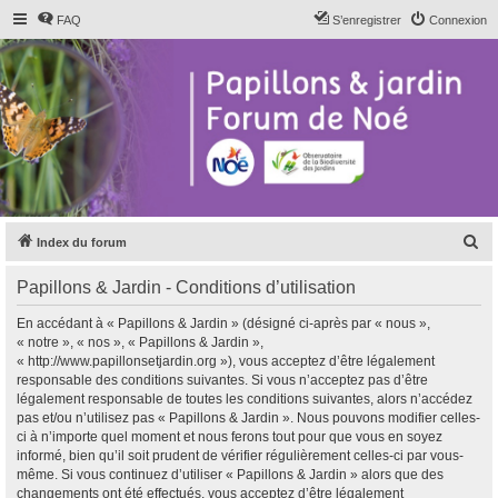
FAQ
S’enregistrer
Connexion
R
Index du forum
e
Papillons & Jardin - Conditions d’utilisation
c
h
En accédant à « Papillons & Jardin » (désigné ci-après par « nous »,
« notre », « nos », « Papillons & Jardin »,
e
« http://www.papillonsetjardin.org »), vous acceptez d’être légalement
r
responsable des conditions suivantes. Si vous n’acceptez pas d’être
légalement responsable de toutes les conditions suivantes, alors n’accédez
c
pas et/ou n’utilisez pas « Papillons & Jardin ». Nous pouvons modifier celles-
h
ci à n’importe quel moment et nous ferons tout pour que vous en soyez
informé, bien qu’il soit prudent de vérifier régulièrement celles-ci par vous-
e
même. Si vous continuez d’utiliser « Papillons & Jardin » alors que des
r
changements ont été effectués, vous acceptez d’être légalement