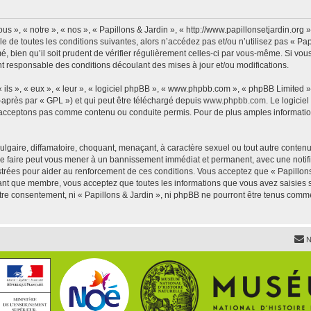
us », « notre », « nos », « Papillons & Jardin », « http://www.papillonsetjardin.or
 de toutes les conditions suivantes, alors n’accédez pas et/ou n’utilisez pas « Pap
 bien qu’il soit prudent de vérifier régulièrement celles-ci par vous-même. Si vous 
t responsable des conditions découlant des mises à jour et/ou modifications.
ls », « eux », « leur », « logiciel phpBB », « www.phpbb.com », « phpBB Limited »,
-après par « GPL ») et qui peut être téléchargé depuis
www.phpbb.com
. Le logicie
acceptons pas comme contenu ou conduite permis. Pour de plus amples informations
lgaire, diffamatoire, choquant, menaçant, à caractère sexuel ou tout autre contenu 
 Le faire peut vous mener à un bannissement immédiat et permanent, avec une notific
trées pour aider au renforcement de ces conditions. Vous acceptez que « Papillons 
tant que membre, vous acceptez que toutes les informations que vous avez saisies
votre consentement, ni « Papillons & Jardin », ni phpBB ne pourront être tenus comm
N