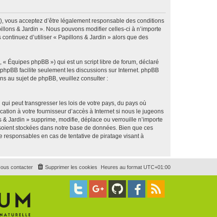
g »), vous acceptez d’être légalement responsable des conditions
illons & Jardin ». Nous pouvons modifier celles-ci à n’importe
continuez d’utiliser « Papillons & Jardin » alors que des
 « Équipes phpBB ») qui est un script libre de forum, déclaré
l phpBB facilite seulement les discussions sur Internet. phpBB
 au sujet de phpBB, veuillez consulter :
qui peut transgresser les lois de votre pays, du pays où
ation à votre fournisseur d’accès à Internet si nous le jugeons
& Jardin » supprime, modifie, déplace ou verrouille n’importe
 soient stockées dans notre base de données. Bien que ces
e responsables en cas de tentative de piratage visant à
ous contacter
Supprimer les cookies
Heures au format
UTC+01:00