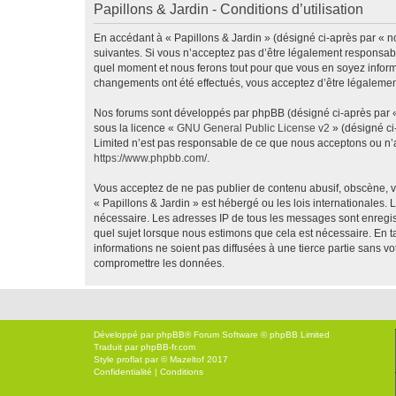
Papillons & Jardin - Conditions d’utilisation
En accédant à « Papillons & Jardin » (désigné ci-après par « no
suivantes. Si vous n’acceptez pas d’être légalement responsable
quel moment et nous ferons tout pour que vous en soyez informé,
changements ont été effectués, vous acceptez d’être légalemen
Nos forums sont développés par phpBB (désigné ci-après par « i
sous la licence «
GNU General Public License v2
» (désigné ci
Limited n’est pas responsable de ce que nous acceptons ou n’
https://www.phpbb.com/
.
Vous acceptez de ne pas publier de contenu abusif, obscène, vu
« Papillons & Jardin » est hébergé ou les lois internationales.
nécessaire. Les adresses IP de tous les messages sont enregis
quel sujet lorsque nous estimons que cela est nécessaire. En 
informations ne soient pas diffusées à une tierce partie sans 
compromettre les données.
Développé par
phpBB
® Forum Software © phpBB Limited
Traduit par
phpBB-fr.com
Style
proflat
par ©
Mazeltof
2017
Confidentialité
|
Conditions