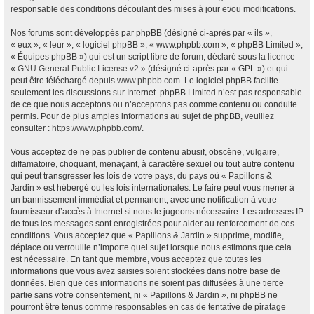
responsable des conditions découlant des mises à jour et/ou modifications.
Nos forums sont développés par phpBB (désigné ci-après par « ils »,
« eux », « leur », « logiciel phpBB », « www.phpbb.com », « phpBB Limited »,
« Équipes phpBB ») qui est un script libre de forum, déclaré sous la licence
«
GNU General Public License v2
» (désigné ci-après par « GPL ») et qui
peut être téléchargé depuis
www.phpbb.com
. Le logiciel phpBB facilite
seulement les discussions sur Internet. phpBB Limited n’est pas responsable
de ce que nous acceptons ou n’acceptons pas comme contenu ou conduite
permis. Pour de plus amples informations au sujet de phpBB, veuillez
consulter :
https://www.phpbb.com/
.
Vous acceptez de ne pas publier de contenu abusif, obscène, vulgaire,
diffamatoire, choquant, menaçant, à caractère sexuel ou tout autre contenu
qui peut transgresser les lois de votre pays, du pays où « Papillons &
Jardin » est hébergé ou les lois internationales. Le faire peut vous mener à
un bannissement immédiat et permanent, avec une notification à votre
fournisseur d’accès à Internet si nous le jugeons nécessaire. Les adresses IP
de tous les messages sont enregistrées pour aider au renforcement de ces
conditions. Vous acceptez que « Papillons & Jardin » supprime, modifie,
déplace ou verrouille n’importe quel sujet lorsque nous estimons que cela
est nécessaire. En tant que membre, vous acceptez que toutes les
informations que vous avez saisies soient stockées dans notre base de
données. Bien que ces informations ne soient pas diffusées à une tierce
partie sans votre consentement, ni « Papillons & Jardin », ni phpBB ne
pourront être tenus comme responsables en cas de tentative de piratage