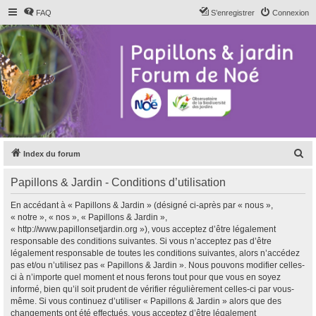
FAQ
S’enregistrer
Connexion
R
Index du forum
e
Papillons & Jardin - Conditions d’utilisation
c
h
En accédant à « Papillons & Jardin » (désigné ci-après par « nous »,
« notre », « nos », « Papillons & Jardin »,
e
« http://www.papillonsetjardin.org »), vous acceptez d’être légalement
r
responsable des conditions suivantes. Si vous n’acceptez pas d’être
légalement responsable de toutes les conditions suivantes, alors n’accédez
c
pas et/ou n’utilisez pas « Papillons & Jardin ». Nous pouvons modifier celles-
h
ci à n’importe quel moment et nous ferons tout pour que vous en soyez
informé, bien qu’il soit prudent de vérifier régulièrement celles-ci par vous-
e
même. Si vous continuez d’utiliser « Papillons & Jardin » alors que des
r
changements ont été effectués, vous acceptez d’être légalement