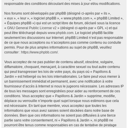
responsable des conditions découlant des mises à jour et/ou modifications.
Nos forums sont développés par phpBB (désigné ci-après par « ils »,
« eux », « leur », « logiciel phpBB », « www.phpbb.com », « phpBB Limited »,
« Équipes phpBB ») qui est un script libre de forum, déclaré sous la licence
«
GNU General Public License v2
» (désigné ci-après par « GPL ») et qui
peut être téléchargé depuis
www.phpbb.com
. Le logiciel phpBB facilite
seulement les discussions sur Internet. phpBB Limited n’est pas responsable
de ce que nous acceptons ou n’acceptons pas comme contenu ou conduite
permis. Pour de plus amples informations au sujet de phpBB, veuillez
consulter :
https://www.phpbb.com/
.
Vous acceptez de ne pas publier de contenu abusif, obscène, vulgaire,
diffamatoire, choquant, menaçant, à caractère sexuel ou tout autre contenu
qui peut transgresser les lois de votre pays, du pays où « Papillons &
Jardin » est hébergé ou les lois internationales. Le faire peut vous mener à
un bannissement immédiat et permanent, avec une notification à votre
fournisseur d’accès à Internet si nous le jugeons nécessaire. Les adresses IP
de tous les messages sont enregistrées pour aider au renforcement de ces
conditions. Vous acceptez que « Papillons & Jardin » supprime, modifie,
déplace ou verrouille n’importe quel sujet lorsque nous estimons que cela
est nécessaire. En tant que membre, vous acceptez que toutes les
informations que vous avez saisies soient stockées dans notre base de
données. Bien que ces informations ne soient pas diffusées à une tierce
partie sans votre consentement, ni « Papillons & Jardin », ni phpBB ne
pourront être tenus comme responsables en cas de tentative de piratage