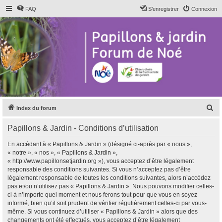
FAQ
S’enregistrer
Connexion
R
Index du forum
e
Papillons & Jardin - Conditions d’utilisation
c
h
En accédant à « Papillons & Jardin » (désigné ci-après par « nous »,
« notre », « nos », « Papillons & Jardin »,
e
« http://www.papillonsetjardin.org »), vous acceptez d’être légalement
r
responsable des conditions suivantes. Si vous n’acceptez pas d’être
légalement responsable de toutes les conditions suivantes, alors n’accédez
c
pas et/ou n’utilisez pas « Papillons & Jardin ». Nous pouvons modifier celles-
h
ci à n’importe quel moment et nous ferons tout pour que vous en soyez
informé, bien qu’il soit prudent de vérifier régulièrement celles-ci par vous-
e
même. Si vous continuez d’utiliser « Papillons & Jardin » alors que des
r
changements ont été effectués, vous acceptez d’être légalement