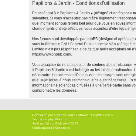
Papillons & Jardin - Conditions d’utilisation
En accédant à « Papillons & Jardin » (désigné ci-après par « no
suivantes. Si vous n’acceptez pas d’être légalement responsable
quel moment et nous ferons tout pour que vous en soyez informé,
changements ont été effectués, vous acceptez d’être légalemen
Nos forums sont développés par phpBB (désigné ci-après par « i
sous la licence «
GNU General Public License v2
» (désigné ci
Limited n’est pas responsable de ce que nous acceptons ou n’
https://www.phpbb.com/
.
Vous acceptez de ne pas publier de contenu abusif, obscène, vu
« Papillons & Jardin » est hébergé ou les lois internationales.
nécessaire. Les adresses IP de tous les messages sont enregis
quel sujet lorsque nous estimons que cela est nécessaire. En 
informations ne soient pas diffusées à une tierce partie sans 
compromettre les données.
Développé par
phpBB
® Forum Software © phpBB Limited
Traduit par
phpBB-fr.com
Style
proflat
par ©
Mazeltof
2017
Confidentialité
|
Conditions