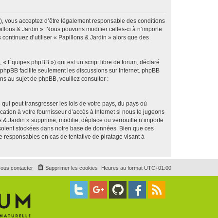
g »), vous acceptez d’être légalement responsable des conditions
illons & Jardin ». Nous pouvons modifier celles-ci à n’importe
continuez d’utiliser « Papillons & Jardin » alors que des
 « Équipes phpBB ») qui est un script libre de forum, déclaré
l phpBB facilite seulement les discussions sur Internet. phpBB
 au sujet de phpBB, veuillez consulter :
qui peut transgresser les lois de votre pays, du pays où
ation à votre fournisseur d’accès à Internet si nous le jugeons
& Jardin » supprime, modifie, déplace ou verrouille n’importe
 soient stockées dans notre base de données. Bien que ces
e responsables en cas de tentative de piratage visant à
ous contacter
Supprimer les cookies
Heures au format
UTC+01:00