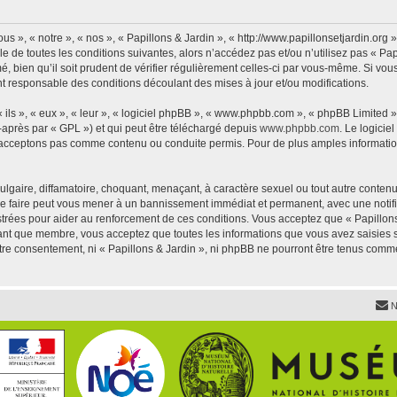
us », « notre », « nos », « Papillons & Jardin », « http://www.papillonsetjardin.or
 de toutes les conditions suivantes, alors n’accédez pas et/ou n’utilisez pas « Pap
 bien qu’il soit prudent de vérifier régulièrement celles-ci par vous-même. Si vous 
t responsable des conditions découlant des mises à jour et/ou modifications.
ls », « eux », « leur », « logiciel phpBB », « www.phpbb.com », « phpBB Limited »,
-après par « GPL ») et qui peut être téléchargé depuis
www.phpbb.com
. Le logicie
acceptons pas comme contenu ou conduite permis. Pour de plus amples informations
lgaire, diffamatoire, choquant, menaçant, à caractère sexuel ou tout autre contenu 
 Le faire peut vous mener à un bannissement immédiat et permanent, avec une notific
trées pour aider au renforcement de ces conditions. Vous acceptez que « Papillons 
tant que membre, vous acceptez que toutes les informations que vous avez saisies
votre consentement, ni « Papillons & Jardin », ni phpBB ne pourront être tenus comm
N