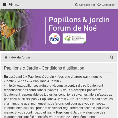
FAQ
S’enregistrer
Connexion
R
Index du forum
e
Papillons & Jardin - Conditions d’utilisation
c
h
En accédant à « Papillons & Jardin » (désigné ci-après par « nous »,
« notre », « nos », « Papillons & Jardin »,
e
« http://www.papillonsetjardin.org »), vous acceptez d’être légalement
r
responsable des conditions suivantes. Si vous n’acceptez pas d’être
légalement responsable de toutes les conditions suivantes, alors n’accédez
c
pas et/ou n’utilisez pas « Papillons & Jardin ». Nous pouvons modifier celles-
h
ci à n’importe quel moment et nous ferons tout pour que vous en soyez
informé, bien qu’il soit prudent de vérifier régulièrement celles-ci par vous-
e
même. Si vous continuez d’utiliser « Papillons & Jardin » alors que des
r
changements ont été effectués, vous acceptez d’être légalement