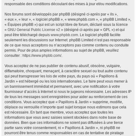
responsable des conditions découlant des mises à jour et/ou modifications.
Nos forums sont développés par phpBB (désigné ci-après par « ils »,
« eux », « leur », « logiciel phpBB », « www.phpbb.com », « phpBB Limited »,
« Équipes phpBB ») qui est un script libre de forum, déclaré sous la licence
«
GNU General Public License v2
» (désigné ci-après par « GPL ») et qui
peut être téléchargé depuis
www.phpbb.com
. Le logiciel phpBB facilite
seulement les discussions sur Internet. phpBB Limited n’est pas responsable
de ce que nous acceptons ou n’acceptons pas comme contenu ou conduite
permis. Pour de plus amples informations au sujet de phpBB, veuillez
consulter :
https://www.phpbb.com/
.
Vous acceptez de ne pas publier de contenu abusif, obscène, vulgaire,
diffamatoire, choquant, menaçant, à caractère sexuel ou tout autre contenu
qui peut transgresser les lois de votre pays, du pays où « Papillons &
Jardin » est hébergé ou les lois internationales. Le faire peut vous mener à
un bannissement immédiat et permanent, avec une notification à votre
fournisseur d’accès à Internet si nous le jugeons nécessaire. Les adresses IP
de tous les messages sont enregistrées pour aider au renforcement de ces
conditions. Vous acceptez que « Papillons & Jardin » supprime, modifie,
déplace ou verrouille n’importe quel sujet lorsque nous estimons que cela
est nécessaire. En tant que membre, vous acceptez que toutes les
informations que vous avez saisies soient stockées dans notre base de
données. Bien que ces informations ne soient pas diffusées à une tierce
partie sans votre consentement, ni « Papillons & Jardin », ni phpBB ne
pourront être tenus comme responsables en cas de tentative de piratage