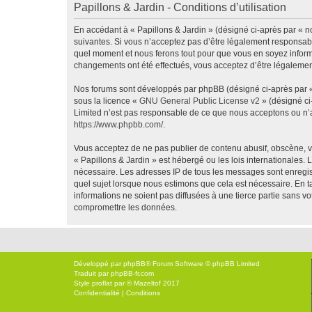
Papillons & Jardin - Conditions d’utilisation
En accédant à « Papillons & Jardin » (désigné ci-après par « no
suivantes. Si vous n’acceptez pas d’être légalement responsable
quel moment et nous ferons tout pour que vous en soyez informé,
changements ont été effectués, vous acceptez d’être légalemen
Nos forums sont développés par phpBB (désigné ci-après par « i
sous la licence «
GNU General Public License v2
» (désigné ci
Limited n’est pas responsable de ce que nous acceptons ou n’
https://www.phpbb.com/
.
Vous acceptez de ne pas publier de contenu abusif, obscène, vu
« Papillons & Jardin » est hébergé ou les lois internationales.
nécessaire. Les adresses IP de tous les messages sont enregis
quel sujet lorsque nous estimons que cela est nécessaire. En 
informations ne soient pas diffusées à une tierce partie sans 
compromettre les données.
Développé par
phpBB
® Forum Software © phpBB Limited
Traduit par
phpBB-fr.com
Style
proflat
par ©
Mazeltof
2017
Confidentialité
|
Conditions