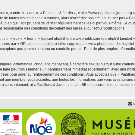
us », « notre », « nos », « Papillons & Jardin », « http://www.papillonsetjardin.or
 de toutes les conditions suivantes, alors n’accédez pas et/ou n’utilisez pas « Pap
 bien qu’il soit prudent de vérifier régulièrement celles-ci par vous-même. Si vous 
t responsable des conditions découlant des mises à jour et/ou modifications.
ls », « eux », « leur », « logiciel phpBB », « www.phpbb.com », « phpBB Limited »,
-après par « GPL ») et qui peut être téléchargé depuis
www.phpbb.com
. Le logicie
acceptons pas comme contenu ou conduite permis. Pour de plus amples informations
lgaire, diffamatoire, choquant, menaçant, à caractère sexuel ou tout autre contenu 
 Le faire peut vous mener à un bannissement immédiat et permanent, avec une notific
trées pour aider au renforcement de ces conditions. Vous acceptez que « Papillons 
tant que membre, vous acceptez que toutes les informations que vous avez saisies
votre consentement, ni « Papillons & Jardin », ni phpBB ne pourront être tenus comm
N