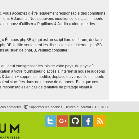
g »), vous acceptez d’être légalement responsable des conditions
illons & Jardin ». Nous pouvons modifier celles-ci à n’importe
continuez d’utiliser « Papillons & Jardin » alors que des
 « Équipes phpBB ») qui est un script libre de forum, déclaré
l phpBB facilite seulement les discussions sur Internet. phpBB
 au sujet de phpBB, veuillez consulter :
qui peut transgresser les lois de votre pays, du pays où
ation à votre fournisseur d’accès à Internet si nous le jugeons
& Jardin » supprime, modifie, déplace ou verrouille n’importe
 soient stockées dans notre base de données. Bien que ces
e responsables en cas de tentative de piratage visant à
ous contacter
Supprimer les cookies
Heures au format
UTC+01:00