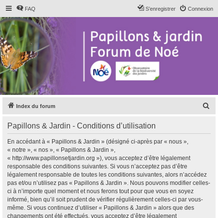
FAQ
S’enregistrer
Connexion
R
Index du forum
e
Papillons & Jardin - Conditions d’utilisation
c
h
En accédant à « Papillons & Jardin » (désigné ci-après par « nous »,
« notre », « nos », « Papillons & Jardin »,
e
« http://www.papillonsetjardin.org »), vous acceptez d’être légalement
r
responsable des conditions suivantes. Si vous n’acceptez pas d’être
légalement responsable de toutes les conditions suivantes, alors n’accédez
c
pas et/ou n’utilisez pas « Papillons & Jardin ». Nous pouvons modifier celles-
h
ci à n’importe quel moment et nous ferons tout pour que vous en soyez
informé, bien qu’il soit prudent de vérifier régulièrement celles-ci par vous-
e
même. Si vous continuez d’utiliser « Papillons & Jardin » alors que des
r
changements ont été effectués, vous acceptez d’être légalement