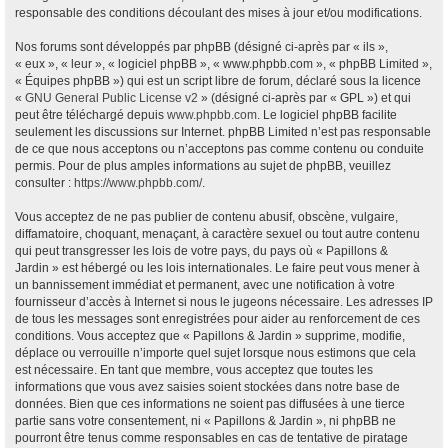
responsable des conditions découlant des mises à jour et/ou modifications.
Nos forums sont développés par phpBB (désigné ci-après par « ils »,
« eux », « leur », « logiciel phpBB », « www.phpbb.com », « phpBB Limited »,
« Équipes phpBB ») qui est un script libre de forum, déclaré sous la licence
«
GNU General Public License v2
» (désigné ci-après par « GPL ») et qui
peut être téléchargé depuis
www.phpbb.com
. Le logiciel phpBB facilite
seulement les discussions sur Internet. phpBB Limited n’est pas responsable
de ce que nous acceptons ou n’acceptons pas comme contenu ou conduite
permis. Pour de plus amples informations au sujet de phpBB, veuillez
consulter :
https://www.phpbb.com/
.
Vous acceptez de ne pas publier de contenu abusif, obscène, vulgaire,
diffamatoire, choquant, menaçant, à caractère sexuel ou tout autre contenu
qui peut transgresser les lois de votre pays, du pays où « Papillons &
Jardin » est hébergé ou les lois internationales. Le faire peut vous mener à
un bannissement immédiat et permanent, avec une notification à votre
fournisseur d’accès à Internet si nous le jugeons nécessaire. Les adresses IP
de tous les messages sont enregistrées pour aider au renforcement de ces
conditions. Vous acceptez que « Papillons & Jardin » supprime, modifie,
déplace ou verrouille n’importe quel sujet lorsque nous estimons que cela
est nécessaire. En tant que membre, vous acceptez que toutes les
informations que vous avez saisies soient stockées dans notre base de
données. Bien que ces informations ne soient pas diffusées à une tierce
partie sans votre consentement, ni « Papillons & Jardin », ni phpBB ne
pourront être tenus comme responsables en cas de tentative de piratage