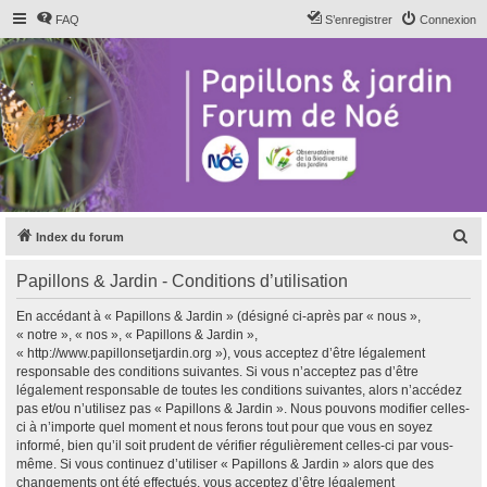
FAQ
S’enregistrer
Connexion
R
Index du forum
e
Papillons & Jardin - Conditions d’utilisation
c
h
En accédant à « Papillons & Jardin » (désigné ci-après par « nous »,
« notre », « nos », « Papillons & Jardin »,
e
« http://www.papillonsetjardin.org »), vous acceptez d’être légalement
r
responsable des conditions suivantes. Si vous n’acceptez pas d’être
légalement responsable de toutes les conditions suivantes, alors n’accédez
c
pas et/ou n’utilisez pas « Papillons & Jardin ». Nous pouvons modifier celles-
h
ci à n’importe quel moment et nous ferons tout pour que vous en soyez
informé, bien qu’il soit prudent de vérifier régulièrement celles-ci par vous-
e
même. Si vous continuez d’utiliser « Papillons & Jardin » alors que des
r
changements ont été effectués, vous acceptez d’être légalement