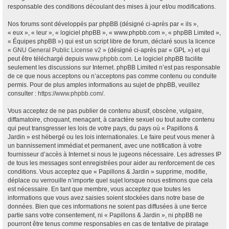
responsable des conditions découlant des mises à jour et/ou modifications.
Nos forums sont développés par phpBB (désigné ci-après par « ils »,
« eux », « leur », « logiciel phpBB », « www.phpbb.com », « phpBB Limited »,
« Équipes phpBB ») qui est un script libre de forum, déclaré sous la licence
«
GNU General Public License v2
» (désigné ci-après par « GPL ») et qui
peut être téléchargé depuis
www.phpbb.com
. Le logiciel phpBB facilite
seulement les discussions sur Internet. phpBB Limited n’est pas responsable
de ce que nous acceptons ou n’acceptons pas comme contenu ou conduite
permis. Pour de plus amples informations au sujet de phpBB, veuillez
consulter :
https://www.phpbb.com/
.
Vous acceptez de ne pas publier de contenu abusif, obscène, vulgaire,
diffamatoire, choquant, menaçant, à caractère sexuel ou tout autre contenu
qui peut transgresser les lois de votre pays, du pays où « Papillons &
Jardin » est hébergé ou les lois internationales. Le faire peut vous mener à
un bannissement immédiat et permanent, avec une notification à votre
fournisseur d’accès à Internet si nous le jugeons nécessaire. Les adresses IP
de tous les messages sont enregistrées pour aider au renforcement de ces
conditions. Vous acceptez que « Papillons & Jardin » supprime, modifie,
déplace ou verrouille n’importe quel sujet lorsque nous estimons que cela
est nécessaire. En tant que membre, vous acceptez que toutes les
informations que vous avez saisies soient stockées dans notre base de
données. Bien que ces informations ne soient pas diffusées à une tierce
partie sans votre consentement, ni « Papillons & Jardin », ni phpBB ne
pourront être tenus comme responsables en cas de tentative de piratage